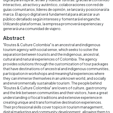
interactivo, atractivo y auténtico, colaboraciones con red de
guías comunitarios, líderes de opinión, se lanzará y posicionará la
marca. El apoyo digital será fundamental para alcanzar a un
público detallado según intereses y fomentará el enganche.
Utilizando plataformas, la empresa promoverá experiencias y
generará una comunidad de viajero.
Abstract
"Routes & Culture Colombia" is an ancestral and indigenous
tourism agency with social sense, which seeks to solve the
separation between tourists and the indigenous, ancestral,
cultural and natural experiences of Colombia. The agency
provides solutions through the customization of tour packages
that have destinations of ancestral and indigenous communities,
participation in workshops and meaningful experiences where
they can immerse themselves in an unknown world, and socially
and environmentally sustainable tourism. The people behind
"Routes & Culture Colombia" are lovers of culture, gastronomy
and the link between communities and their visitors, have a great
understanding of local traditions and extensive experience in
creating unique and transformative destination experiences.
Their professional skills cover topics in tourism management,
digital marketing and community development, allowing them to