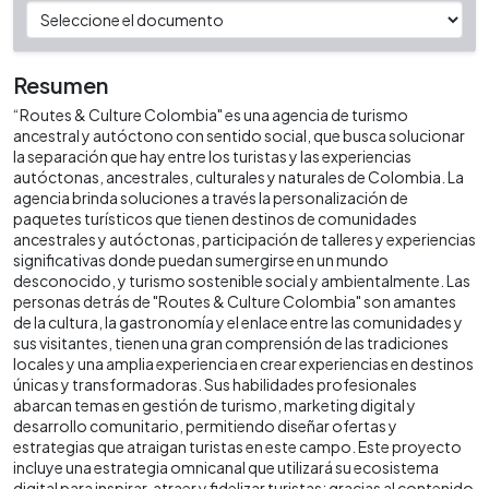
Resumen
“Routes & Culture Colombia" es una agencia de turismo
ancestral y autóctono con sentido social, que busca solucionar
la separación que hay entre los turistas y las experiencias
autóctonas, ancestrales, culturales y naturales de Colombia. La
agencia brinda soluciones a través la personalización de
paquetes turísticos que tienen destinos de comunidades
ancestrales y autóctonas, participación de talleres y experiencias
significativas donde puedan sumergirse en un mundo
desconocido, y turismo sostenible social y ambientalmente. Las
personas detrás de "Routes & Culture Colombia" son amantes
de la cultura, la gastronomía y el enlace entre las comunidades y
sus visitantes, tienen una gran comprensión de las tradiciones
locales y una amplia experiencia en crear experiencias en destinos
únicas y transformadoras. Sus habilidades profesionales
abarcan temas en gestión de turismo, marketing digital y
desarrollo comunitario, permitiendo diseñar ofertas y
estrategias que atraigan turistas en este campo. Este proyecto
incluye una estrategia omnicanal que utilizará su ecosistema
digital para inspirar, atraer y fidelizar turistas; gracias al contenido