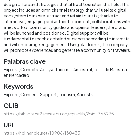
design offers and strategies that attract tourists in this field. This
project includes an omnichannel strategy that will use its digital
ecosystem to inspire, attract and retain tourists; thanks to
interactive, engaging and authentic content, collaborations with
a network of community guides and opinion leaders, the brand
will be launched and positioned. Digital support will be
fundamental to reach a detailed audience according to interests
and will encourage engagement. Using platforms, the company
will promote experiences and generate a community of travelers.
Palabras clave
Explora
Conecta
Apoya
Turismo
Ancestral
Tesis de Maestría
en Mercadeo
Keywords
Explore
Connect
Support
Tourism
Ancestral
OLIB
https://biblioteca2.icesi.edu.co/cgi-olib/?oid=365275
URI
https://hdl.handle.net/10906/130433