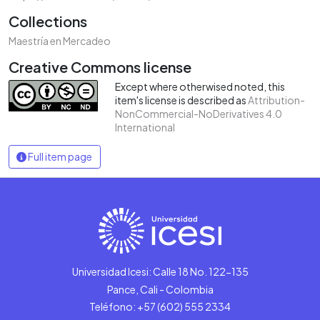
Collections
Maestría en Mercadeo
Creative Commons license
Except where otherwised noted, this
item's license is described as
Attribution-
NonCommercial-NoDerivatives 4.0
International
Full item page
Universidad Icesi: Calle 18 No. 122-135
Pance, Cali - Colombia
Teléfono: +57 (602) 555 2334