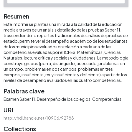
Resumen
Este informe se plantea una mirada a la calidad de la educación
media a través de un análisis detallado de las pruebas Saber 11,
trascendiendo lo reportes tradicionales de análisis de pruebas de
estado, permite ver el desempeño académico de los estudiantes
de los municipios evaluados en relación a cada una de las
competencias evaluadas por el ICFES: Matemáticas, Ciencias
Naturales, lectura crítica y sociales y ciudadanas. La metodología
construye grupos (porra, distinguido, adecuado, problemas en
un campo, problemas en dos campos, problemas en tres
campos, insuficiente, muy insuficiente y deficiente) a partir de los
niveles de desempeño evaluados en las cuatro competencias.
Palabras clave
Examen Saber 11
Desempeño de los colegios
Competencias
URI
http://hdl.handle.net/10906/92788
Collections