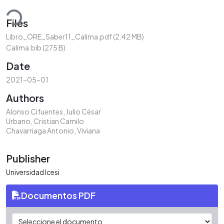
ding...
Files
Libro_ORE_Saber11_Calima.pdf
(2.42 MB)
Calima.bib
(275 B)
Date
2021-05-01
Authors
Alonso Cifuentes, Julio César
Urbano, Cristian Camilo
Chavarriaga Antonio, Viviana
Publisher
Universidad Icesi
Documentos PDF