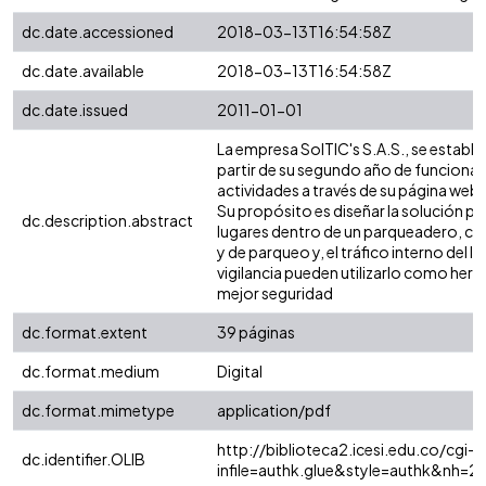
dc.date.accessioned
2018-03-13T16:54:58Z
dc.date.available
2018-03-13T16:54:58Z
dc.date.issued
2011-01-01
La empresa SolTIC's S.A.S., se estable
partir de su segundo año de funcionam
actividades a través de su página web y
Su propósito es diseñar la solución pa
dc.description.abstract
lugares dentro de un parqueadero, con 
y de parqueo y, el tráfico interno del 
vigilancia pueden utilizarlo como her
mejor seguridad
dc.format.extent
39 páginas
dc.format.medium
Digital
dc.format.mimetype
application/pdf
http://biblioteca2.icesi.edu.co/cgi-o
dc.identifier.OLIB
infile=authk.glue&style=authk&nh=2