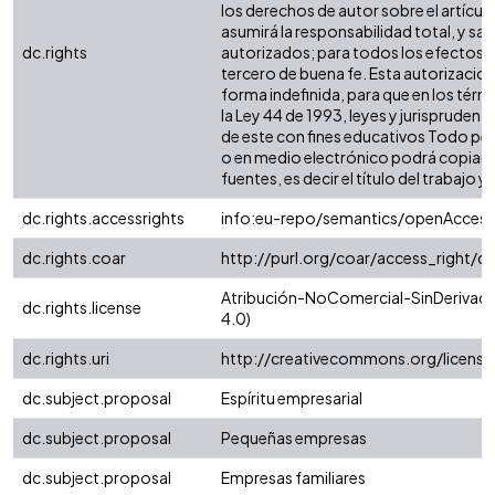
los derechos de autor sobre el artículo
asumirá la responsabilidad total, y sa
dc.rights
autorizados; para todos los efectos, 
tercero de buena fe. Esta autorización,
forma indefinida, para que en los térm
la Ley 44 de 1993, leyes y jurisprudenc
de este con fines educativos Todo per
o en medio electrónico podrá copiar a
fuentes, es decir el título del trabajo y 
dc.rights.accessrights
info:eu-repo/semantics/openAccess
dc.rights.coar
http://purl.org/coar/access_right/c
Atribución-NoComercial-SinDerivada
dc.rights.license
4.0)
dc.rights.uri
http://creativecommons.org/licens
dc.subject.proposal
Espíritu empresarial
dc.subject.proposal
Pequeñas empresas
dc.subject.proposal
Empresas familiares