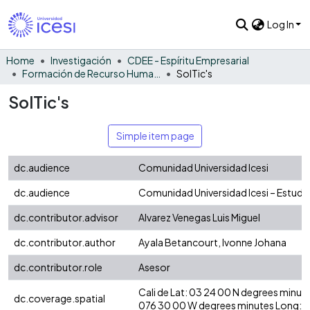
Log In
Home
Investigación
CDEE - Espíritu Empresarial
Formación de Recurso Humano - EE
SolTic's
SolTic's
Simple item page
dc.audience
Comunidad Universidad Icesi
dc.audience
Comunidad Universidad Icesi – Estudi
dc.contributor.advisor
Alvarez Venegas Luis Miguel
dc.contributor.author
Ayala Betancourt, Ivonne Johana
dc.contributor.role
Asesor
Cali de Lat: 03 24 00 N degrees minut
dc.coverage.spatial
076 30 00 W degrees minutes Long: -