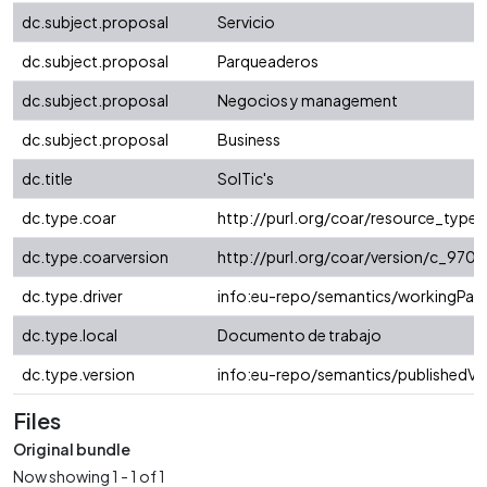
dc.subject.proposal
Servicio
dc.subject.proposal
Parqueaderos
dc.subject.proposal
Negocios y management
dc.subject.proposal
Business
dc.title
SolTic's
dc.type.coar
http://purl.org/coar/resource_type
dc.type.coarversion
http://purl.org/coar/version/c_97
dc.type.driver
info:eu-repo/semantics/workingPap
dc.type.local
Documento de trabajo
dc.type.version
info:eu-repo/semantics/publishedVe
Files
Original bundle
Now showing
1 - 1 of 1