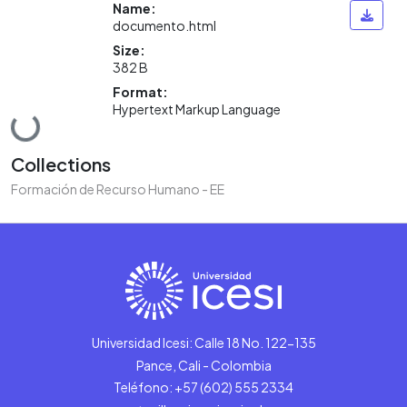
Name:
documento.html
Size:
382 B
Format:
Hypertext Markup Language
Loading...
Collections
Formación de Recurso Humano - EE
Universidad Icesi: Calle 18 No. 122-135
Pance, Cali - Colombia
Teléfono: +57 (602) 555 2334