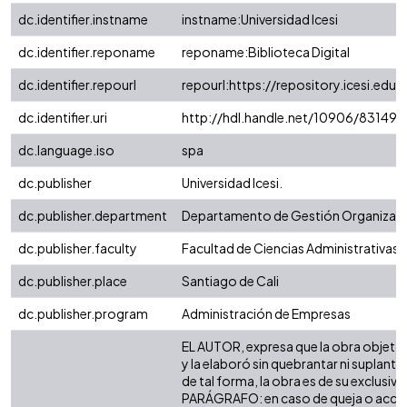
dc.identifier.instname
instname:Universidad Icesi
dc.identifier.reponame
reponame:Biblioteca Digital
dc.identifier.repourl
repourl:https://repository.icesi.edu.
dc.identifier.uri
http://hdl.handle.net/10906/83149
dc.language.iso
spa
dc.publisher
Universidad Icesi.
dc.publisher.department
Departamento de Gestión Organizaci
dc.publisher.faculty
Facultad de Ciencias Administrativas
dc.publisher.place
Santiago de Cali
dc.publisher.program
Administración de Empresas
EL AUTOR, expresa que la obra objeto d
y la elaboró sin quebrantar ni suplanta
de tal forma, la obra es de su exclusiva 
PARÁGRAFO: en caso de queja o acción