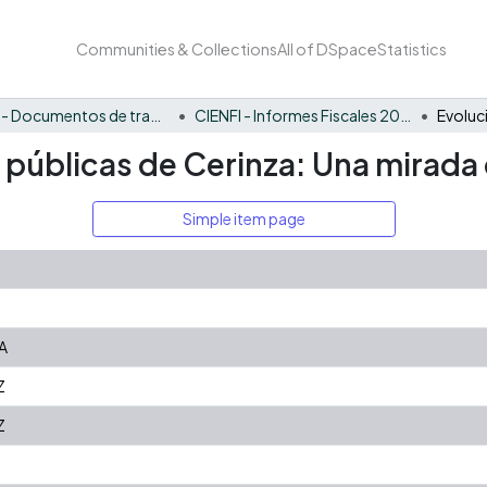
Communities & Collections
All of DSpace
Statistics
CIENFI - Documentos de trabajos, técnicos y de divulgación
CIENFI - Informes Fiscales 2021
s públicas de Cerinza: Una mirada 
Simple item page
A
Z
Z