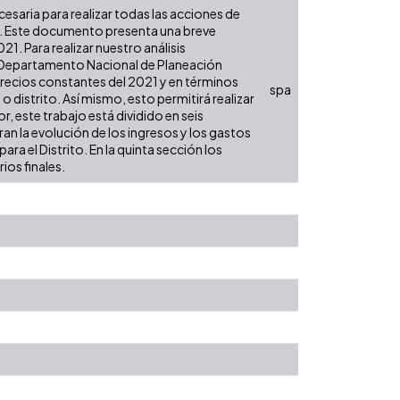
ecesaria para realizar todas las acciones de
es. Este documento presenta una breve
1. Para realizar nuestro análisis
l Departamento Nacional de Planeación
 precios constantes del 2021 y en términos
spa
 o distrito. Así mismo, esto permitirá realizar
, este trabajo está dividido en seis
an la evolución de los ingresos y los gastos
ra el Distrito. En la quinta sección los
ios finales.