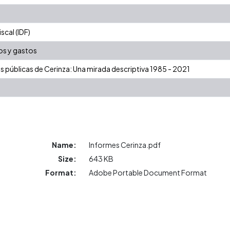
cal (IDF)
os y gastos
as públicas de Cerinza: Una mirada descriptiva 1985 - 2021
Name:
Informes Cerinza.pdf
Size:
643 KB
Format:
Adobe Portable Document Format