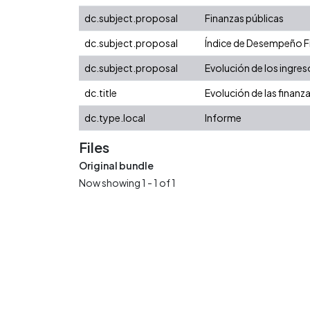
dc.subject.proposal
Finanzas públicas
dc.subject.proposal
Índice de Desempeño Fis
dc.subject.proposal
Evolución de los ingres
dc.title
Evolución de las finanz
dc.type.local
Informe
Files
Original bundle
Now showing
1 - 1 of 1