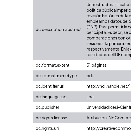
Una estructura fiscal só
política pública imper
revisión histórica de la
empleamos datos del Si
(DNP). Para permitir la
dc.description.abstract
per cápita. Es decir, se
comparaciones con otras
sesiones: la primera se
respectivamente. En la 
resultados del IDF comp
dc.format.extent
31 páginas
dc.format.mimetype
pdf
dc.identifier.uri
http://hdl.handle.net
dc.language.iso
spa
dc.publisher
Universidad Icesi-Cienfi
dc.rights.license
Atribución-NoComercia
dc.rights.uri
http://creativecommo