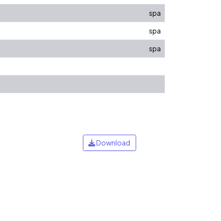
spa
spa
spa
Download