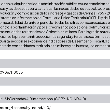
lida en cualquier nivel de la administración pública es una condición n
iosas y las deseadas para satisfacer las necesidades de sus poblador
 evolución y composición de los ingresos y gastos de Cerinza 1985 - 202
stema de Información del Formulario Único Territorial (SISFUT) y de
 comparabilidad durante el periodo, todas las cifras son expresadas a
 controla por la inflación y por el crecimiento poblacional del municipio
 entidades territoriales de Colombia similares. Para lograr lo anterior
cción es la presente introducción. La segunda y tercera sección muestr
cuarta sección se exponen los Indicadores de Desempeño Fiscal (IDF) pa
arado con entidades territoriales similares y en la sexta, los comentar
/10906/110035
l-SinDerivadas 4.0 Internacional (CC BY-NC-ND 4.0)
ns.org/licenses/by-nc-nd/4.0/