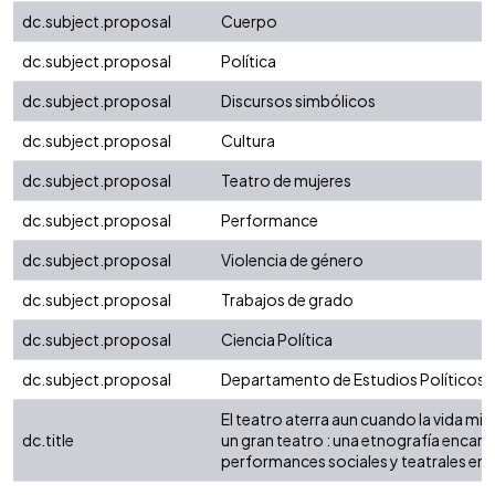
dc.subject.proposal
Cuerpo
dc.subject.proposal
Política
dc.subject.proposal
Discursos simbólicos
dc.subject.proposal
Cultura
dc.subject.proposal
Teatro de mujeres
dc.subject.proposal
Performance
dc.subject.proposal
Violencia de género
dc.subject.proposal
Trabajos de grado
dc.subject.proposal
Ciencia Política
dc.subject.proposal
Departamento de Estudios Políticos
El teatro aterra aun cuando la vida mi
dc.title
un gran teatro : una etnografía encar
performances sociales y teatrales en C