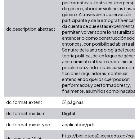
performáticas-teatrales, con perspec
de género, abordan violencias basada
género. A través de la observación
participante y de la etnografía encarn
da cuenta de que estas experimentac
dc.description.abstract
permiten volver sobre lo naturalizado
entenderlo como construcción social
entonces, con posibilidad abierta al 
Se nutre de la antropología del cuerpo,
teoría política, del enfoque de género 
acercamiento al teatro para: iniciar
problematizando los discursos como
ficciones reguladoras; continuar
entendiendo que los cuerpos son
performados y performadores; y,
finalmente, asumirlos como inacabad
dc.format.extent
51 páginas
dc.format.medium
Digital
dc.format.mimetype
application/pdf
http://biblioteca2.icesi.edu.co/cgi-o
dc.identifier.OLIB