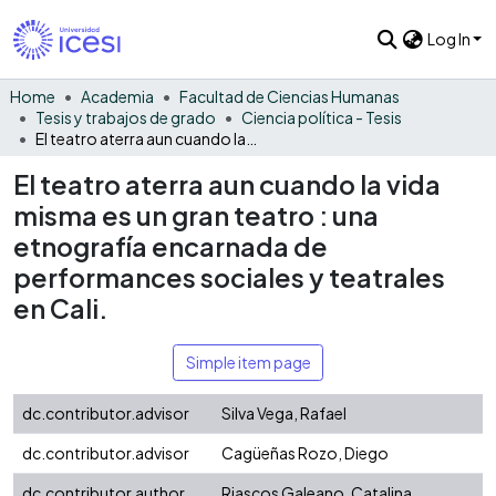
Log In
Home
Academia
Facultad de Ciencias Humanas
Tesis y trabajos de grado
Ciencia política - Tesis
El teatro aterra aun cuando la vida misma es un gran teatro : una etnografía encarnada de performances sociales y teatrales en Cali.
El teatro aterra aun cuando la vida
misma es un gran teatro : una
etnografía encarnada de
performances sociales y teatrales
en Cali.
Simple item page
dc.contributor.advisor
Silva Vega, Rafael
dc.contributor.advisor
Cagüeñas Rozo, Diego
dc.contributor.author
Riascos Galeano, Catalina