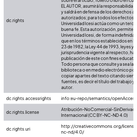
sobre el artículo, folleto o libro en cue
EL AUTOR, asumirá la responsabilidad 
y saldrá en defensa de los derechos aq
autorizados; para todos los efectos, 
dc.rights
Universidad Icesi actúa como un terce
buena fe. Esta autorización, permite a 
Universidad Icesi, de forma indefinida,
que en los términos establecidos en la
23 de 1982, la Ley 44 de 1993, leyes y
jurisprudencia vigente al respecto, ha
publicación de este con fines educati
Todo persona que consulte ya sea la
biblioteca o en medio electrónico po
copiar apartes del texto citando siemp
fuentes, es decir el título del trabajo y 
autor.
dc.rights.accessrights
info:eu-repo/semantics/openAccess
Atribución-NoComercial-SinDerivada
dc.rights.license
Internacional (CC BY-NC-ND 4.0)
http://creativecommons.org/license
dc.rights.uri
nc-nd/4.0/