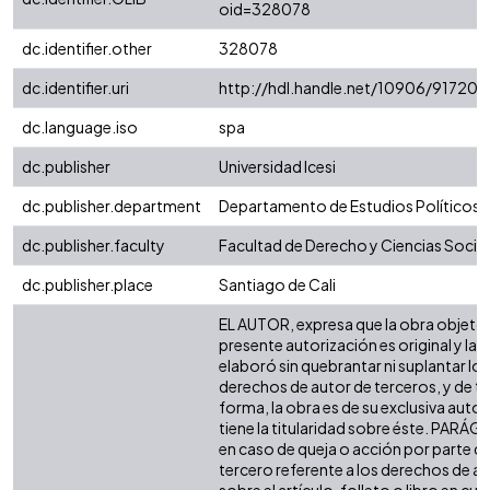
oid=328078
dc.identifier.other
328078
dc.identifier.uri
http://hdl.handle.net/10906/91720
dc.language.iso
spa
dc.publisher
Universidad Icesi
dc.publisher.department
Departamento de Estudios Políticos
dc.publisher.faculty
Facultad de Derecho y Ciencias Socia
dc.publisher.place
Santiago de Cali
EL AUTOR, expresa que la obra objeto 
presente autorización es original y la
elaboró sin quebrantar ni suplantar los
derechos de autor de terceros, y de ta
forma, la obra es de su exclusiva autor
tiene la titularidad sobre éste. PARÁ
en caso de queja o acción por parte d
tercero referente a los derechos de a