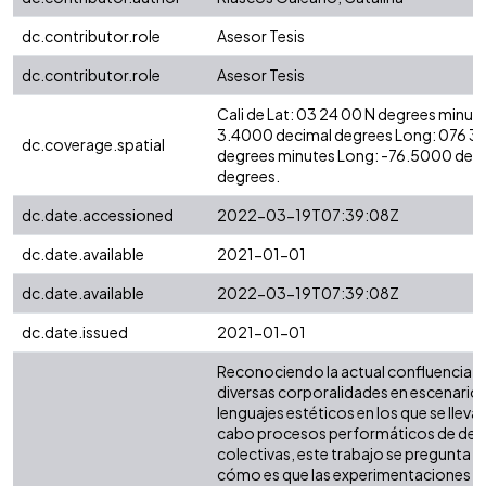
dc.contributor.role
Asesor Tesis
dc.contributor.role
Asesor Tesis
Cali de Lat: 03 24 00 N degrees minute
3.4000 decimal degrees Long: 076 3
dc.coverage.spatial
degrees minutes Long: -76.5000 dec
degrees.
dc.date.accessioned
2022-03-19T07:39:08Z
dc.date.available
2021-01-01
dc.date.available
2022-03-19T07:39:08Z
dc.date.issued
2021-01-01
Reconociendo la actual confluencia d
diversas corporalidades en escenarios
lenguajes estéticos en los que se llevan
cabo procesos performáticos de den
colectivas, este trabajo se pregunta p
cómo es que las experimentaciones