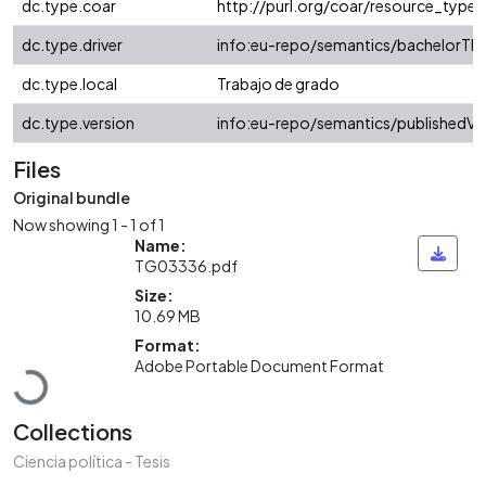
dc.type.coar
http://purl.org/coar/resource_type/
dc.type.driver
info:eu-repo/semantics/bachelorThe
dc.type.local
Trabajo de grado
dc.type.version
info:eu-repo/semantics/publishedVe
Files
Original bundle
Now showing
1 - 1 of 1
Name:
TG03336.pdf
Size:
10.69 MB
Format:
Loading...
Adobe Portable Document Format
Collections
Ciencia política - Tesis