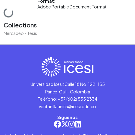
Format:
Adobe Portable Document Format
Loading...
Collections
Mercadeo - Tesis
Universidad Icesi: Calle 18 No. 122-135
Pance, Cali - Colombia
Teléfono: +57 (602) 555 2334
ventanillaunica@icesi.edu.co
Síguenos