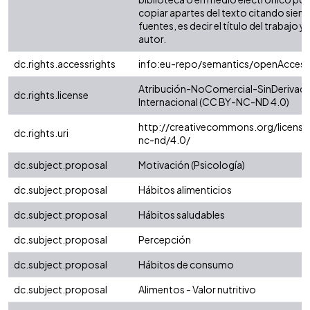
copiar apartes del texto citando siemp
fuentes, es decir el título del trabajo y 
autor.
dc.rights.accessrights
info:eu-repo/semantics/openAccess
Atribución-NoComercial-SinDerivada
dc.rights.license
Internacional (CC BY-NC-ND 4.0)
http://creativecommons.org/license
dc.rights.uri
nc-nd/4.0/
dc.subject.proposal
Motivación (Psicología)
dc.subject.proposal
Hábitos alimenticios
dc.subject.proposal
Hábitos saludables
dc.subject.proposal
Percepción
dc.subject.proposal
Hábitos de consumo
dc.subject.proposal
Alimentos - Valor nutritivo