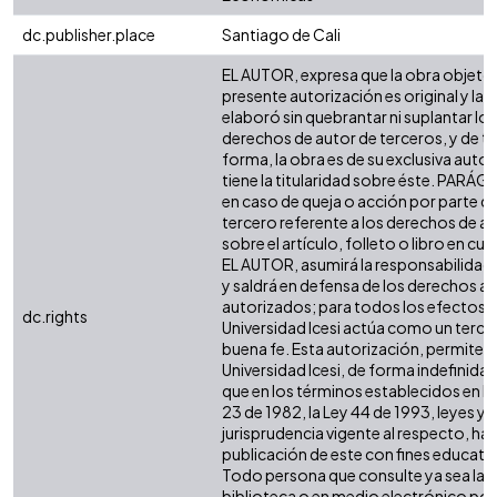
dc.publisher.place
Santiago de Cali
EL AUTOR, expresa que la obra objeto 
presente autorización es original y la
elaboró sin quebrantar ni suplantar los
derechos de autor de terceros, y de ta
forma, la obra es de su exclusiva autor
tiene la titularidad sobre éste. PARÁ
en caso de queja o acción por parte d
tercero referente a los derechos de a
sobre el artículo, folleto o libro en cue
EL AUTOR, asumirá la responsabilidad 
y saldrá en defensa de los derechos aq
autorizados; para todos los efectos, 
dc.rights
Universidad Icesi actúa como un terce
buena fe. Esta autorización, permite a 
Universidad Icesi, de forma indefinida,
que en los términos establecidos en la
23 de 1982, la Ley 44 de 1993, leyes y
jurisprudencia vigente al respecto, ha
publicación de este con fines educati
Todo persona que consulte ya sea la
biblioteca o en medio electrónico po