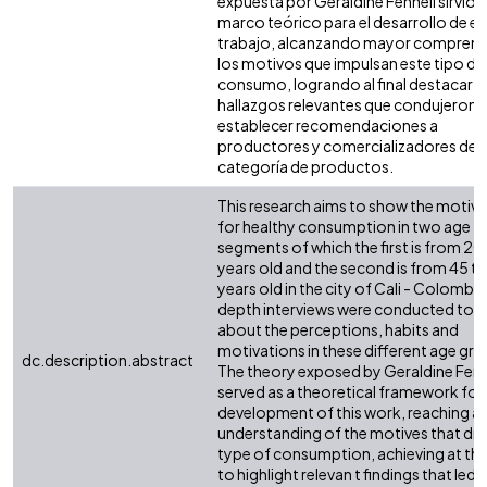
expuesta por Geraldine Fennell sirvió 
marco teórico para el desarrollo de es
trabajo, alcanzando mayor comprens
los motivos que impulsan este tipo de
consumo, logrando al final destacar
hallazgos relevantes que condujeron 
establecer recomendaciones a
productores y comercializadores de 
categoría de productos.
This research aims to show the motiv
for healthy consumption in two age
segments of which the first is from 20
years old and the second is from 45 t
years old in the city of Cali - Colombia,
depth interviews were conducted to l
about the perceptions, habits and
motivations in these different age gro
dc.description.abstract
The theory exposed by Geraldine Fenn
served as a theoretical framework for
development of this work, reaching a 
understanding of the motives that driv
type of consumption, achieving at th
to highlight relevan t findings that led 