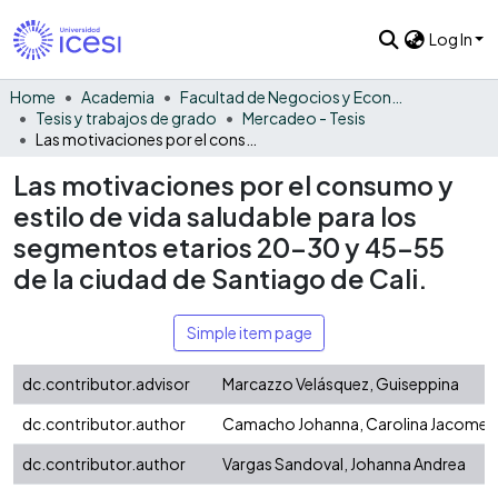
Log In
Home
Academia
Facultad de Negocios y Economía
Tesis y trabajos de grado
Mercadeo - Tesis
Las motivaciones por el consumo y estilo de vida saludable para los segmentos etarios 20-30 y 45-55 de la ciudad de Santiago de Cali.
Las motivaciones por el consumo y
estilo de vida saludable para los
segmentos etarios 20-30 y 45-55
de la ciudad de Santiago de Cali.
Simple item page
dc.contributor.advisor
Marcazzo Velásquez, Guiseppina
dc.contributor.author
Camacho Johanna, Carolina Jacome
dc.contributor.author
Vargas Sandoval, Johanna Andrea