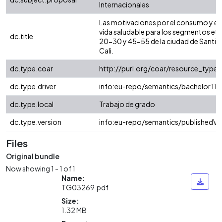
Internacionales
Las motivaciones por el consumo y est
vida saludable para los segmentos eta
dc.title
20-30 y 45-55 de la ciudad de Santia
Cali.
dc.type.coar
http://purl.org/coar/resource_type/
dc.type.driver
info:eu-repo/semantics/bachelorThe
dc.type.local
Trabajo de grado
dc.type.version
info:eu-repo/semantics/publishedVe
Files
Original bundle
Now showing
1 - 1 of 1
Name:
TG03269.pdf
Size:
1.32 MB