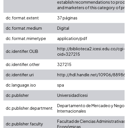
establish recommendations to produ
and marketers of this category of pr
dc.format.extent
37 páginas
dc.format.medium
Digital
dc.format.mimetype
application/pdf
http://biblioteca2.icesi.edu.co/cgi-o
dc.identifier.OLIB
oid=327215
dc.identifier.other
327215
dc.identifier.uri
http://hdl.handle.net/10906/88986
dc.language.iso
spa
dc.publisher
Universidad Icesi
Departamento de Mercadeo y Negoc
dc.publisher.department
Internacionales
Facultad de Ciencias Administrativas 
dc.publisher.faculty
Económicas