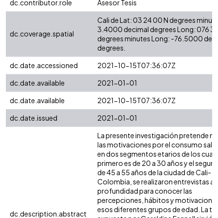
dc.contributor.role
Asesor Tesis
Cali de Lat: 03 24 00 N degrees minute
3.4000 decimal degrees Long: 076 3
dc.coverage.spatial
degrees minutes Long: -76.5000 dec
degrees.
dc.date.accessioned
2021-10-15T07:36:07Z
dc.date.available
2021-01-01
dc.date.available
2021-10-15T07:36:07Z
dc.date.issued
2021-01-01
La presente investigación pretende m
las motivaciones por el consumo salu
en dos segmentos etarios de los cuales
primero es de 20 a 30 años y el segun
de 45 a 55 años de la ciudad de Cali-
Colombia, se realizaron entrevistas a
profundidad para conocer las
percepciones, hábitos y motivacione
esos diferentes grupos de edad. La te
dc.description.abstract