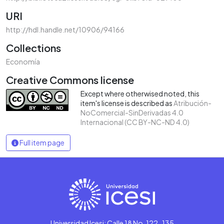
URI
http://hdl.handle.net/10906/94166
Collections
Economía
Creative Commons license
Except where otherwised noted, this
item's license is described as
Atribución-
NoComercial-SinDerivadas 4.0
Internacional (CC BY-NC-ND 4.0)
Full item page
Universidad Icesi: Calle 18 No. 122-135