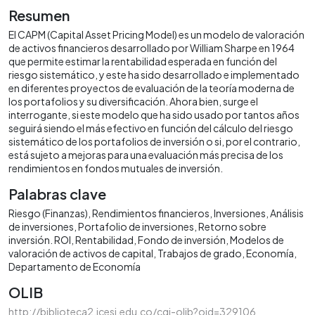
Resumen
El CAPM (Capital Asset Pricing Model) es un modelo de valoración
de activos financieros desarrollado por William Sharpe en 1964
que permite estimar la rentabilidad esperada en función del
riesgo sistemático, y este ha sido desarrollado e implementado
en diferentes proyectos de evaluación de la teoría moderna de
los portafolios y su diversificación. Ahora bien, surge el
interrogante, si este modelo que ha sido usado por tantos años
seguirá siendo el más efectivo en función del cálculo del riesgo
sistemático de los portafolios de inversión o si, por el contrario,
está sujeto a mejoras para una evaluación más precisa de los
rendimientos en fondos mutuales de inversión.
Palabras clave
Riesgo (Finanzas)
Rendimientos financieros
Inversiones
Análisis
de inversiones
Portafolio de inversiones
Retorno sobre
inversión. ROI
Rentabilidad
Fondo de inversión
Modelos de
valoración de activos de capital
Trabajos de grado
Economía
Departamento de Economía
OLIB
http://biblioteca2.icesi.edu.co/cgi-olib?oid=329106