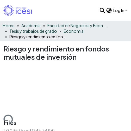
Log In
Home
Academia
Facultad de Negocios y Economía
Tesis y trabajos de grado
Economía
Riesgo y rendimiento en fondos mutuales de inversión
Riesgo y rendimiento en fondos
mutuales de inversión
ding...
Files
TG03536.pdf
(348.34 KB)