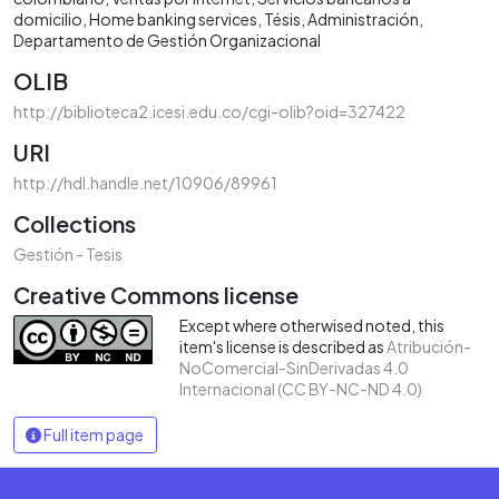
domicilio
Home banking services
Tésis
Administración
Departamento de Gestión Organizacional
OLIB
http://biblioteca2.icesi.edu.co/cgi-olib?oid=327422
URI
http://hdl.handle.net/10906/89961
Collections
Gestión - Tesis
Creative Commons license
Except where otherwised noted, this
item's license is described as
Atribución-
NoComercial-SinDerivadas 4.0
Internacional (CC BY-NC-ND 4.0)
Full item page