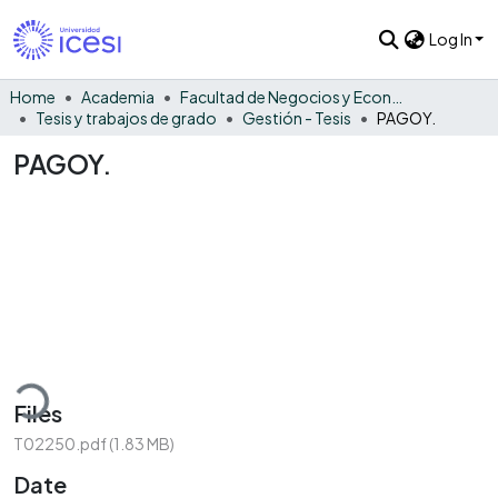
Log In
Home
Academia
Facultad de Negocios y Economía
Tesis y trabajos de grado
Gestión - Tesis
PAGOY.
PAGOY.
oading...
Files
T02250.pdf
(1.83 MB)
Date