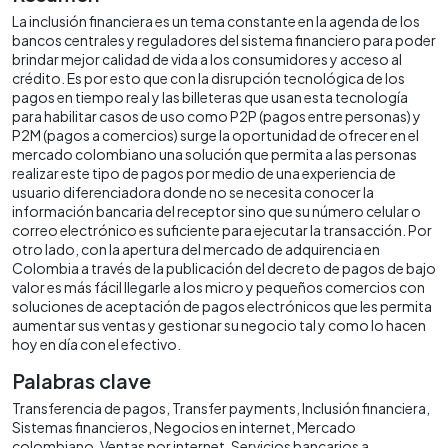
La inclusión financiera es un tema constante en la agenda de los
bancos centrales y reguladores del sistema financiero para poder
brindar mejor calidad de vida a los consumidores y acceso al
crédito. Es por esto que con la disrupción tecnológica de los
pagos en tiempo real y las billeteras que usan esta tecnología
para habilitar casos de uso como P2P (pagos entre personas) y
P2M (pagos a comercios) surge la oportunidad de ofrecer en el
mercado colombiano una solución que permita a las personas
realizar este tipo de pagos por medio de una experiencia de
usuario diferenciadora donde no se necesita conocer la
información bancaria del receptor sino que su número celular o
correo electrónico es suficiente para ejecutar la transacción. Por
otro lado, con la apertura del mercado de adquirencia en
Colombia a través de la publicación del decreto de pagos de bajo
valor es más fácil llegarle a los micro y pequeños comercios con
soluciones de aceptación de pagos electrónicos que les permita
aumentar sus ventas y gestionar su negocio tal y como lo hacen
hoy en día con el efectivo.
Palabras clave
Transferencia de pagos
Transfer payments
Inclusión financiera
Sistemas financieros
Negocios en internet
Mercado
colombiano
Ventas por internet
Servicios bancarios a