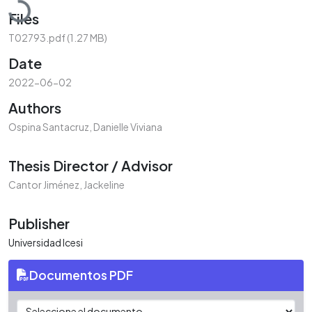
Files
T02793.pdf
(1.27 MB)
Date
2022-06-02
Authors
Ospina Santacruz, Danielle Viviana
Thesis Director / Advisor
Cantor Jiménez, Jackeline
Publisher
Universidad Icesi
Documentos PDF