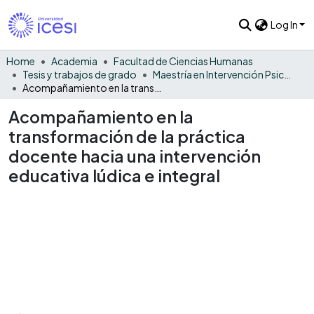
Log In
Home
Academia
Facultad de Ciencias Humanas
Tesis y trabajos de grado
Maestría en Intervención Psicosocial - Tesis
Acompañamiento en la transformación de la práctica docente hacia una intervención educativa lúdica e integral
Acompañamiento en la
transformación de la práctica
docente hacia una intervención
educativa lúdica e integral
Loading...