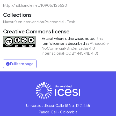
http://hdl.handle.net/10906/128520
Collections
Maestría en Intervención Psicosocial - Tesis
Creative Commons license
Except where otherwised noted, this
item's license is described as
Atribución-
NoComercial-SinDerivadas 4.0
Internacional (CC BY-NC-ND 4.0)
Full item page
Universidad Icesi: Calle 18 No. 122-135
Pance, Cali - Colombia