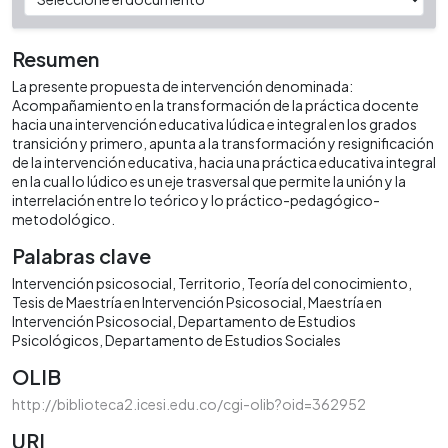
Resumen
La presente propuesta de intervención denominada:
Acompañamiento en la transformación de la práctica docente
hacia una intervención educativa lúdica e integral en los grados
transición y primero, apunta a la transformación y resignificación
de la intervención educativa, hacia una práctica educativa integral
en la cual lo lúdico es un eje trasversal que permite la unión y la
interrelación entre lo teórico y lo práctico-pedagógico-
metodológico.
Palabras clave
Intervención psicosocial
Territorio
Teoría del conocimiento
Tesis de Maestría en Intervención Psicosocial
Maestría en
Intervención Psicosocial
Departamento de Estudios
Psicológicos
Departamento de Estudios Sociales
OLIB
http://biblioteca2.icesi.edu.co/cgi-olib?oid=362952
URI