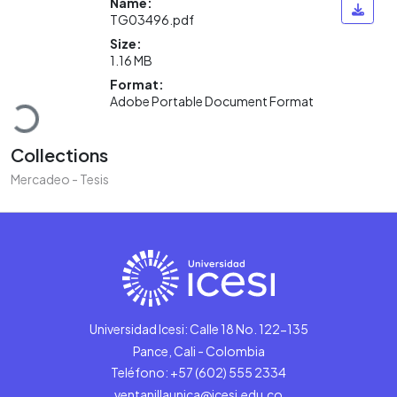
Name:
TG03496.pdf
Size:
1.16 MB
Loading...
Format:
Adobe Portable Document Format
Collections
Mercadeo - Tesis
Universidad Icesi: Calle 18 No. 122-135
Pance, Cali - Colombia
Teléfono: +57 (602) 555 2334
ventanillaunica@icesi.edu.co