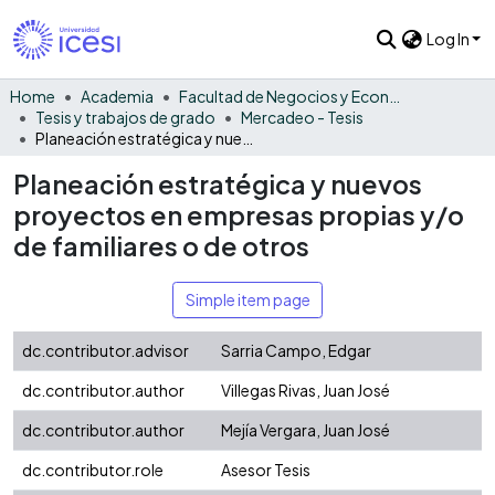
Log In
Home
Academia
Facultad de Negocios y Economía
Tesis y trabajos de grado
Mercadeo - Tesis
Planeación estratégica y nuevos proyectos en empresas propias y/o de familiares o de otros
Planeación estratégica y nuevos
proyectos en empresas propias y/o
de familiares o de otros
Simple item page
dc.contributor.advisor
Sarria Campo, Edgar
dc.contributor.author
Villegas Rivas, Juan José
dc.contributor.author
Mejía Vergara, Juan José
dc.contributor.role
Asesor Tesis