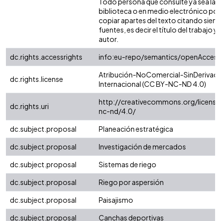
Todo persona que consulte ya sea la
biblioteca o en medio electrónico po
copiar apartes del texto citando siemp
fuentes, es decir el título del trabajo y 
autor.
dc.rights.accessrights
info:eu-repo/semantics/openAccess
Atribución-NoComercial-SinDerivada
dc.rights.license
Internacional (CC BY-NC-ND 4.0)
http://creativecommons.org/license
dc.rights.uri
nc-nd/4.0/
dc.subject.proposal
Planeación estratégica
dc.subject.proposal
Investigación de mercados
dc.subject.proposal
Sistemas de riego
dc.subject.proposal
Riego por aspersión
dc.subject.proposal
Paisajismo
dc.subject.proposal
Canchas deportivas