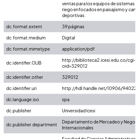
ventas para los equipos de sistemas d
riego enfocados en paisajismo y can
deportivas.
dc.format.extent
39 páginas
dc.format.medium
Digital
dc.format.mimetype
application/pdf
http://biblioteca2.icesi.edu.co/cgi-o
dc.identifier.OLIB
oid=329012
dc.identifier.other
329012
dc.identifier.uri
http://hdl.handle.net/10906/94022
dc.language.iso
spa
dc.publisher
Universidad Icesi
Departamento de Mercadeo y Negoc
dc.publisher.department
Internacionales
Facultad de Ciencias Administrativas 