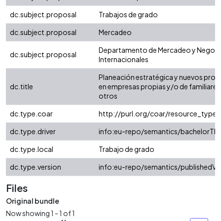
dc.subject.proposal
Trabajos de grado
dc.subject.proposal
Mercadeo
Departamento de Mercadeo y Negoc
dc.subject.proposal
Internacionales
Planeación estratégica y nuevos pro
dc.title
en empresas propias y/o de familiares
otros
dc.type.coar
http://purl.org/coar/resource_type/
dc.type.driver
info:eu-repo/semantics/bachelorThe
dc.type.local
Trabajo de grado
dc.type.version
info:eu-repo/semantics/publishedVe
Files
Original bundle
Now showing
1 - 1 of 1