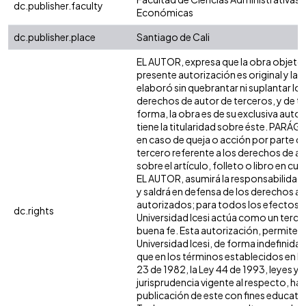
dc.publisher.faculty
Económicas
dc.publisher.place
Santiago de Cali
EL AUTOR, expresa que la obra objeto 
presente autorización es original y la
elaboró sin quebrantar ni suplantar los
derechos de autor de terceros, y de ta
forma, la obra es de su exclusiva autor
tiene la titularidad sobre éste. PARÁ
en caso de queja o acción por parte d
tercero referente a los derechos de a
sobre el artículo, folleto o libro en cue
EL AUTOR, asumirá la responsabilidad 
y saldrá en defensa de los derechos aq
autorizados; para todos los efectos, 
dc.rights
Universidad Icesi actúa como un terce
buena fe. Esta autorización, permite a 
Universidad Icesi, de forma indefinida,
que en los términos establecidos en la
23 de 1982, la Ley 44 de 1993, leyes y
jurisprudencia vigente al respecto, ha
publicación de este con fines educati