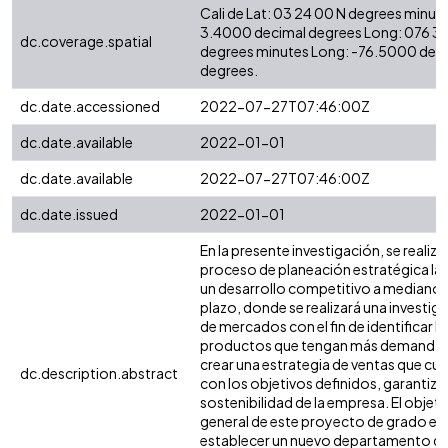
Cali de Lat: 03 24 00 N degrees minute
3.4000 decimal degrees Long: 076 3
dc.coverage.spatial
degrees minutes Long: -76.5000 dec
degrees.
dc.date.accessioned
2022-07-27T07:46:00Z
dc.date.available
2022-01-01
dc.date.available
2022-07-27T07:46:00Z
dc.date.issued
2022-01-01
En la presente investigación, se realizar
proceso de planeación estratégica la 
un desarrollo competitivo a mediano 
plazo, donde se realizará una investig
de mercados con el fin de identificar l
productos que tengan más demanda,
crear una estrategia de ventas que cu
dc.description.abstract
con los objetivos definidos, garantiza
sostenibilidad de la empresa. El objeti
general de este proyecto de grado es
establecer un nuevo departamento d