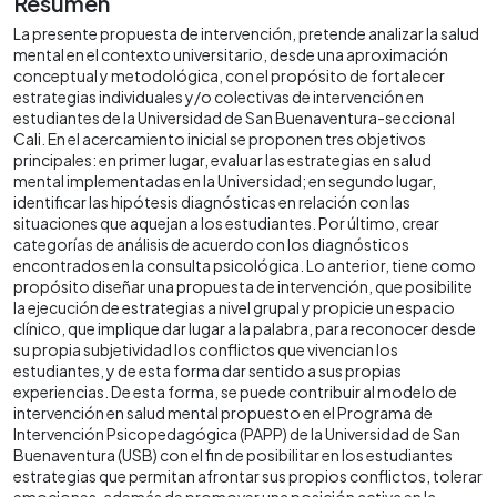
Resumen
La presente propuesta de intervención, pretende analizar la salud
mental en el contexto universitario, desde una aproximación
conceptual y metodológica, con el propósito de fortalecer
estrategias individuales y/o colectivas de intervención en
estudiantes de la Universidad de San Buenaventura-seccional
Cali. En el acercamiento inicial se proponen tres objetivos
principales: en primer lugar, evaluar las estrategias en salud
mental implementadas en la Universidad; en segundo lugar,
identificar las hipótesis diagnósticas en relación con las
situaciones que aquejan a los estudiantes. Por último, crear
categorías de análisis de acuerdo con los diagnósticos
encontrados en la consulta psicológica. Lo anterior, tiene como
propósito diseñar una propuesta de intervención, que posibilite
la ejecución de estrategias a nivel grupal y propicie un espacio
clínico, que implique dar lugar a la palabra, para reconocer desde
su propia subjetividad los conflictos que vivencian los
estudiantes, y de esta forma dar sentido a sus propias
experiencias. De esta forma, se puede contribuir al modelo de
intervención en salud mental propuesto en el Programa de
Intervención Psicopedagógica (PAPP) de la Universidad de San
Buenaventura (USB) con el fin de posibilitar en los estudiantes
estrategias que permitan afrontar sus propios conflictos, tolerar
emociones, además de promover una posición activa en la