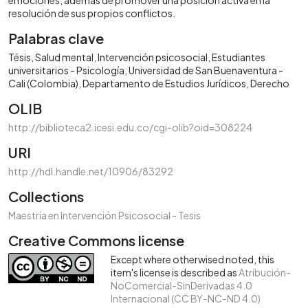
resolución de sus propios conflictos.
Palabras clave
Tésis
Salud mental
Intervención psicosocial
Estudiantes
universitarios - Psicología
Universidad de San Buenaventura -
Cali (Colombia)
Departamento de Estudios Jurídicos
Derecho
OLIB
http://biblioteca2.icesi.edu.co/cgi-olib?oid=308224
URI
http://hdl.handle.net/10906/83292
Collections
Maestría en Intervención Psicosocial - Tesis
Creative Commons license
Except where otherwised noted, this
item's license is described as
Atribución-
NoComercial-SinDerivadas 4.0
Internacional (CC BY-NC-ND 4.0)