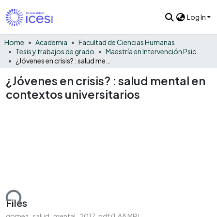
Log In
Home
Academia
Facultad de Ciencias Humanas
Tesis y trabajos de grado
Maestría en Intervención Psicosocial - Tesis
¿Jóvenes en crisis? : salud mental en contextos universitarios
¿Jóvenes en crisis? : salud mental en
contextos universitarios
ding...
Files
gomez_salud_mental_2017 .pdf
(1.88 MB)