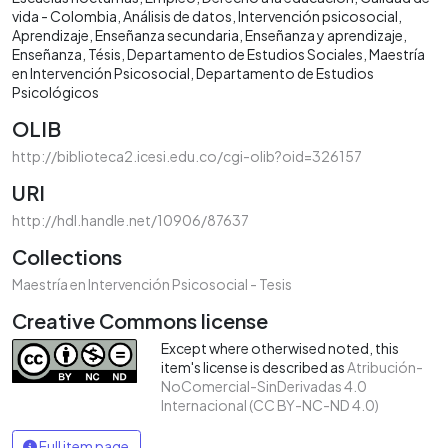
vida - Colombia
Análisis de datos
Intervención psicosocial
Aprendizaje
Enseñanza secundaria
Enseñanza y aprendizaje
Enseñanza
Tésis
Departamento de Estudios Sociales
Maestría
en Intervención Psicosocial
Departamento de Estudios
Psicológicos
OLIB
http://biblioteca2.icesi.edu.co/cgi-olib?oid=326157
URI
http://hdl.handle.net/10906/87637
Collections
Maestría en Intervención Psicosocial - Tesis
Creative Commons license
Except where otherwised noted, this
item's license is described as
Atribución-
NoComercial-SinDerivadas 4.0
Internacional (CC BY-NC-ND 4.0)
Full item page