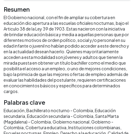
Resumen
El Gobierno nacional, con el fin de ampliar su cobertura en
educación dio apertura a las escuelas oficiales nocturnas, bajo el
Articulo 38 de la Ley 39 de 1903. Estas nacieron con la iniciativa
de brindar educación básica y media a aquellas personas que por
diferentes motivos de orden político, social y/o personal en su
edad infante o juvenil no habían podido acceder a este derecho y
en la actualidad desean hacerlo. Quienes mayoritariamente
acceden a esta modalidad son jóvenes y adultos que tienen la
mirada puesta en obtener un título bachiller como el medio que
posibilita el acceso a un empleo, o uno de mejores condiciones,
bajo la primicia de que las mejores ofertas de empleo además de
evaluar las habilidades del postulante, requieren certificaciones
en conocimientos básicos y específicos para determinados
cargos.
Palabras clave
Educación
Bachillerato nocturno - Colombia
Educación
secundaria
Educación secundaria - Colombia
Santa Marta
(Magdalena) - Colombia
Gobierno nacional
Gobierno -
Colombia
Cobertura educativa
Instituciones colombianas
Escuelas nocturnas
Empleo
Derecho a la educación
Calidad de