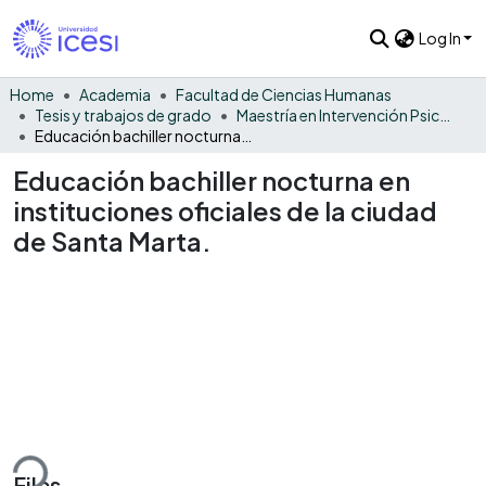
Log In
Home
Academia
Facultad de Ciencias Humanas
Tesis y trabajos de grado
Maestría en Intervención Psicosocial - Tesis
Educación bachiller nocturna en instituciones oficiales de la ciudad de Santa Marta.
Educación bachiller nocturna en
instituciones oficiales de la ciudad
de Santa Marta.
ding...
Files