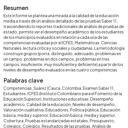
Resumen
Este informe se plantea una mirada a la calidad de la educación
media a través de un análisis detallado de las pruebas Saber 11,
trascendiendo lo reportes tradicionales de análisis de pruebas de
estado, permite ver el desempeño académico de los estudiantes
de los municipios evaluados en relación a cada una de las
competencias evaluadas por el ICFES: Matemáticas, Ciencias
Naturales, lectura crítica y sociales y ciudadanas. La metodología
construye grupos (porra, distinguido, adecuado, problemas en
un campo, problemas en dos campos, problemas en tres
campos, insuficiente, muy insuficiente y deficiente) a partir de los
niveles de desempeño evaluados en las cuatro competencias.
Palabras clave
Competencias
Suárez (Cauca, Colombia
Examen Saber 11
Estudiantes
ICFES (Instituto Colombiano para el Fomento de la
Educación Superior)
Instituciones educativas
Desempeño
académico
Calidad de la educación
Niveles de desempeño
Valoración cualitativa
Educadores
Política pública
Educación
básica, media y superior
Educación básica, media y superior
Cobertura
Pruebas estandarizadas estatales
Presupuesto
Colegios
Colegios
Resultados de las pruebas
Análisis de