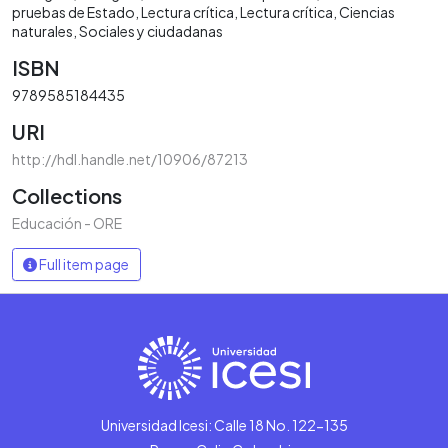
pruebas de Estado
Lectura crítica
Lectura crítica
Ciencias
naturales
Sociales y ciudadanas
ISBN
9789585184435
URI
http://hdl.handle.net/10906/87213
Collections
Educación - ORE
Full item page
Universidad Icesi: Calle 18 No. 122-135