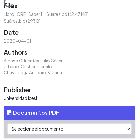
Loading...
Files
Libro_ORE_Saber11_Suarez.pdf
(2.47 MB)
Suárez.bib
(293 B)
Date
2020-04-01
Authors
Alonso Cifuentes, Julio César
Urbano, Cristian Camilo
Chavarriaga Antonio, Viviana
Publisher
Universidad Icesi
Documentos PDF