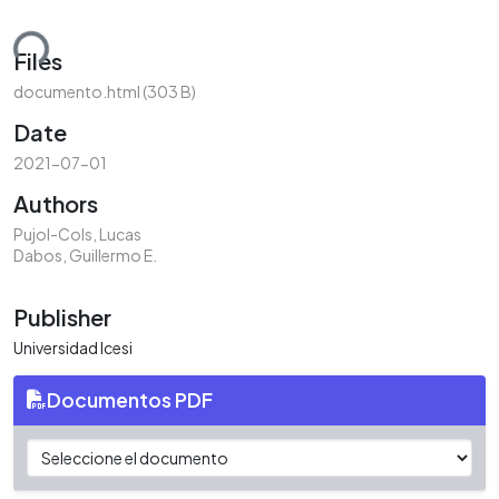
ding...
Files
documento.html
(303 B)
Date
2021-07-01
Authors
Pujol-Cols, Lucas
Dabos, Guillermo E.
Publisher
Universidad Icesi
Documentos PDF