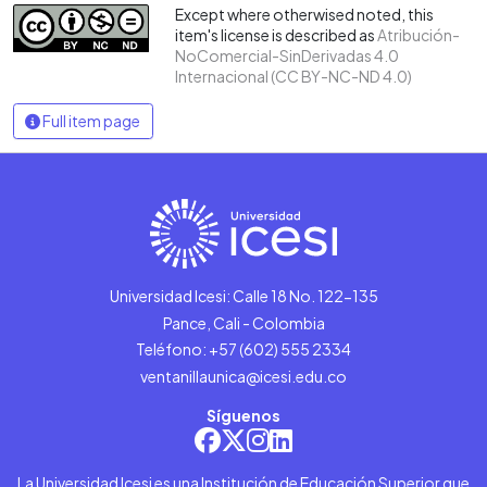
Except where otherwised noted, this
item's license is described as
Atribución-
NoComercial-SinDerivadas 4.0
Internacional (CC BY-NC-ND 4.0)
Full item page
Universidad Icesi: Calle 18 No. 122-135
Pance, Cali - Colombia
Teléfono: +57 (602) 555 2334
ventanillaunica@icesi.edu.co
Síguenos
La Universidad Icesi es una Institución de Educación Superior que