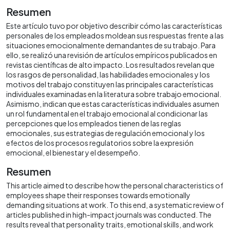
Resumen
Este artículo tuvo por objetivo describir cómo las características
personales de los empleados moldean sus respuestas frente a las
situaciones emocionalmente demandantes de su trabajo. Para
ello, se realizó una revisión de artículos empíricos publicados en
revistas científicas de alto impacto. Los resultados revelan que
los rasgos de personalidad, las habilidades emocionales y los
motivos del trabajo constituyen las principales características
individuales examinadas en la literatura sobre trabajo emocional.
Asimismo, indican que estas características individuales asumen
un rol fundamental en el trabajo emocional al condicionar las
percepciones que los empleados tienen de las reglas
emocionales, sus estrategias de regulación emocional y los
efectos de los procesos regulatorios sobre la expresión
emocional, el bienestar y el desempeño.
Resumen
This article aimed to describe how the personal characteristics of
employees shape their responses towards emotionally
demanding situations at work. To this end, a systematic review of
articles published in high-impact journals was conducted. The
results reveal that personality traits, emotional skills, and work