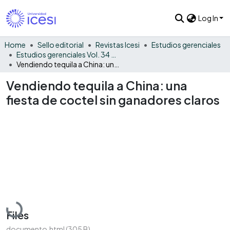
Log In
Home
Sello editorial
Revistas Icesi
Estudios gerenciales
Estudios gerenciales Vol. 34 No. 147
Vendiendo tequila a China: una fiesta de coctel sin ganadores claros
Vendiendo tequila a China: una
fiesta de coctel sin ganadores claros
Loading...
Files
documento.html
(305 B)