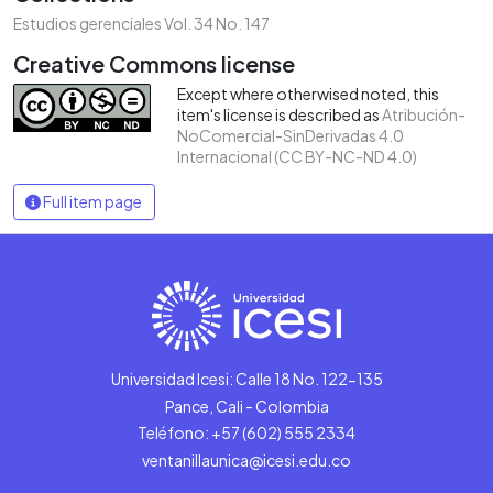
Estudios gerenciales Vol. 34 No. 147
Creative Commons license
Except where otherwised noted, this
item's license is described as
Atribución-
NoComercial-SinDerivadas 4.0
Internacional (CC BY-NC-ND 4.0)
Full item page
Universidad Icesi: Calle 18 No. 122-135
Pance, Cali - Colombia
Teléfono: +57 (602) 555 2334
ventanillaunica@icesi.edu.co