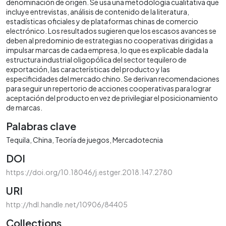
denominación de origen. Se usa una metodología cualitativa que
incluye entrevistas, análisis de contenido de la literatura,
estadísticas oficiales y de plataformas chinas de comercio
electrónico. Los resultados sugieren que los escasos avances se
deben al predominio de estrategias no cooperativas dirigidas a
impulsar marcas de cada empresa, lo que es explicable dada la
estructura industrial oligopólica del sector tequilero de
exportación, las características del producto y las
especificidades del mercado chino. Se derivan recomendaciones
para seguir un repertorio de acciones cooperativas para lograr
aceptación del producto en vez de privilegiar el posicionamiento
de marcas.
Palabras clave
Tequila
China
Teoría de juegos
Mercadotecnia
DOI
https://doi.org/10.18046/j.estger.2018.147.2780
URI
http://hdl.handle.net/10906/84405
Collections