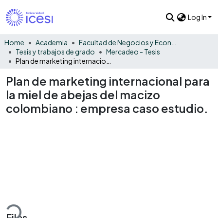
Log In
Home
Academia
Facultad de Negocios y Economía
Tesis y trabajos de grado
Mercadeo - Tesis
Plan de marketing internacional para la miel de abejas del macizo colombiano : empresa caso estudio.
Plan de marketing internacional para
la miel de abejas del macizo
colombiano : empresa caso estudio.
ding...
Files