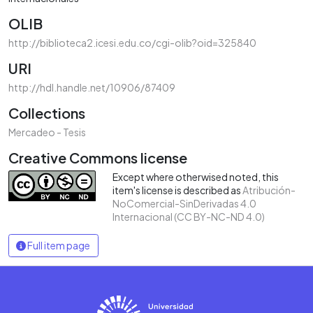
OLIB
http://biblioteca2.icesi.edu.co/cgi-olib?oid=325840
URI
http://hdl.handle.net/10906/87409
Collections
Mercadeo - Tesis
Creative Commons license
Except where otherwised noted, this
item's license is described as
Atribución-
NoComercial-SinDerivadas 4.0
Internacional (CC BY-NC-ND 4.0)
Full item page