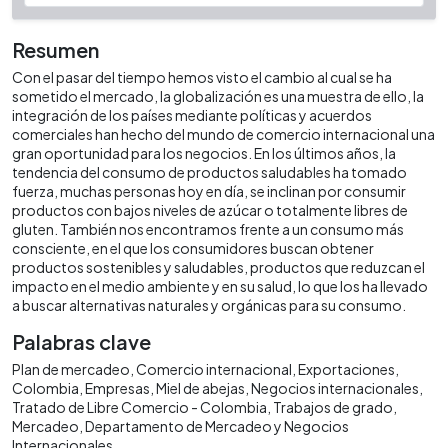
Resumen
Con el pasar del tiempo hemos visto el cambio al cual se ha
sometido el mercado, la globalización es una muestra de ello, la
integración de los países mediante políticas y acuerdos
comerciales han hecho del mundo de comercio internacional una
gran oportunidad para los negocios. En los últimos años, la
tendencia del consumo de productos saludables ha tomado
fuerza, muchas personas hoy en día, se inclinan por consumir
productos con bajos niveles de azúcar o totalmente libres de
gluten. También nos encontramos frente a un consumo más
consciente, en el que los consumidores buscan obtener
productos sostenibles y saludables, productos que reduzcan el
impacto en el medio ambiente y en su salud, lo que los ha llevado
a buscar alternativas naturales y orgánicas para su consumo.
Palabras clave
Plan de mercadeo
Comercio internacional
Exportaciones
Colombia
Empresas
Miel de abejas
Negocios internacionales
Tratado de Libre Comercio - Colombia
Trabajos de grado
Mercadeo
Departamento de Mercadeo y Negocios
Internacionales