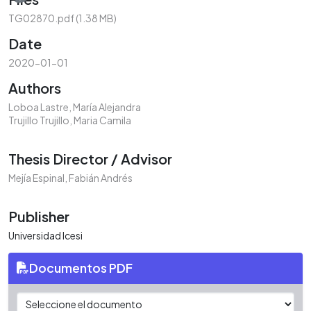
TG02870.pdf
(1.38 MB)
Date
2020-01-01
Authors
Loboa Lastre, María Alejandra
Trujillo Trujillo, Maria Camila
Thesis Director / Advisor
Mejía Espinal, Fabián Andrés
Publisher
Universidad Icesi
Documentos PDF