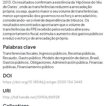
2013. Os resultados confirmam a existência da ‘Hipótese do Véu
de Oates’, onde as transferências reduzem a arrecadação
própria, ou seja, quanto maior o seu volume de transferências,
menor a propensão dos governos no esforço arrecadatório,
considerando-se o nível de dependência de tributos. Os
resultados encontrados apontaram que o volume de
transferências do FPE recebido pelos estados altera seu
comportamento fiscal, estimula o aumento dos gastos públicos
e reduz o esforço de arrecadação própria.
Palabras clave
Transferencias fiscales
Ingresos públicos
Receitas públicas
Recaudo
Gasto público
Modelo de regresión de datos
Brasil
Gastos públicos
Obligaciones
Administración pública
Finanzas
públicas
Financiamiento público
DOI
https://doi.org/10.18046/j.estger.2020.154.3445
URI
http://hdl.handle.net/10906/86928
Collections