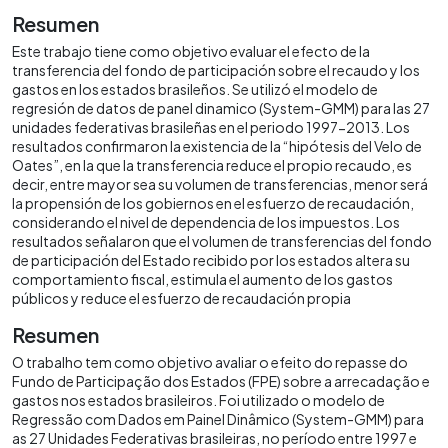
Resumen
Este trabajo tiene como objetivo evaluar el efecto de la
transferencia del fondo de participación sobre el recaudo y los
gastos en los estados brasileños. Se utilizó el modelo de
regresión de datos de panel dinamico (System-GMM) para las 27
unidades federativas brasileñas en el periodo 1997-2013. Los
resultados confirmaron la existencia de la “hipótesis del Velo de
Oates”, en la que la transferencia reduce el propio recaudo, es
decir, entre mayor sea su volumen de transferencias, menor será
la propensión de los gobiernos en el esfuerzo de recaudación,
considerando el nivel de dependencia de los impuestos. Los
resultados señalaron que el volumen de transferencias del fondo
de participación del Estado recibido por los estados altera su
comportamiento fiscal, estimula el aumento de los gastos
públicos y reduce el esfuerzo de recaudación propia
Resumen
O trabalho tem como objetivo avaliar o efeito do repasse do
Fundo de Participação dos Estados (FPE) sobre a arrecadação e
gastos nos estados brasileiros. Foi utilizado o modelo de
Regressão com Dados em Painel Dinâmico (System-GMM) para
as 27 Unidades Federativas brasileiras, no período entre 1997 e