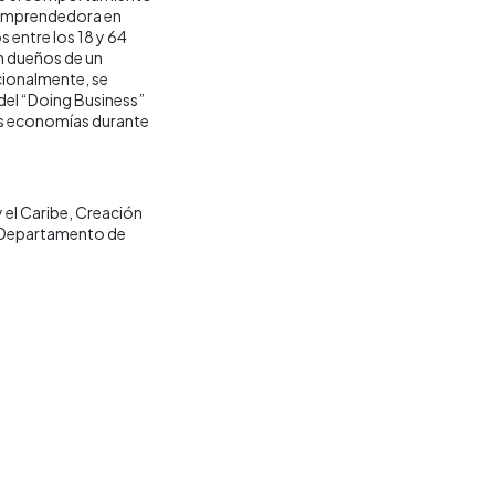
d Emprendedora en
s entre los 18 y 64
n dueños de un
cionalmente, se
del “Doing Business”
tas economías durante
 el Caribe
Creación
Departamento de