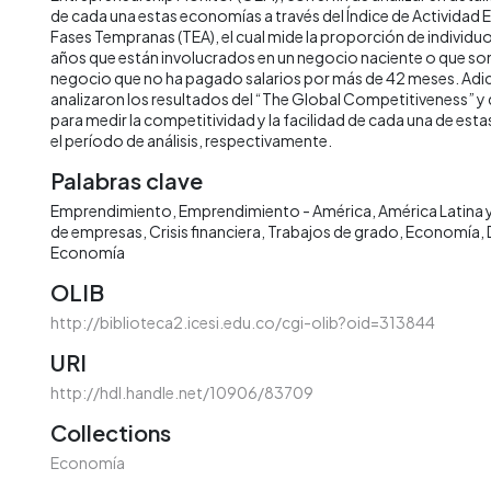
de cada una estas economías a través del Índice de Activida
Fases Tempranas (TEA), el cual mide la proporción de individuo
años que están involucrados en un negocio naciente o que so
negocio que no ha pagado salarios por más de 42 meses. Adi
analizaron los resultados del “The Global Competitiveness” y 
para medir la competitividad y la facilidad de cada una de es
el período de análisis, respectivamente.
Palabras clave
Emprendimiento
Emprendimiento - América
América Latina y
de empresas
Crisis financiera
Trabajos de grado
Economía
Economía
OLIB
http://biblioteca2.icesi.edu.co/cgi-olib?oid=313844
URI
http://hdl.handle.net/10906/83709
Collections
Economía