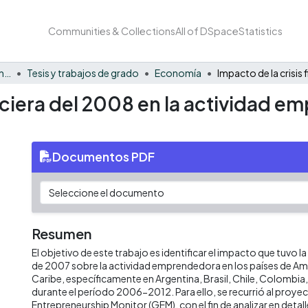
Communities & Collections
All of DSpace
Statistics
Facultad de Negocios y Economía
Tesis y trabajos de grado
Economía
anciera del 2008 en la actividad
Documentos PDF
Resumen
El objetivo de este trabajo es identificar el impacto que tuvo la 
de 2007 sobre la actividad emprendedora en los países de Amér
Caribe, específicamente en Argentina, Brasil, Chile, Colombia
durante el período 2006-2012. Para ello, se recurrió al proye
Entrepreneurship Monitor (GEM), con el fin de analizar en det