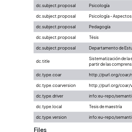
dc.subject.proposal
Psicología
dc.subject.proposal
Psicología - Aspectos
dc.subject.proposal
Pedagogía
dc.subject.proposal
Tésis
dc.subject.proposal
Departamento de Estu
Sistematización de la 
dc.title
partir de las comprens
dc.type.coar
http://purl.org/coar
dc.type.coarversion
http://purl.org/coa
dc.type.driver
info:eu-repo/semanti
dc.type.local
Tesis de maestría
dc.type.version
info:eu-repo/semanti
Files