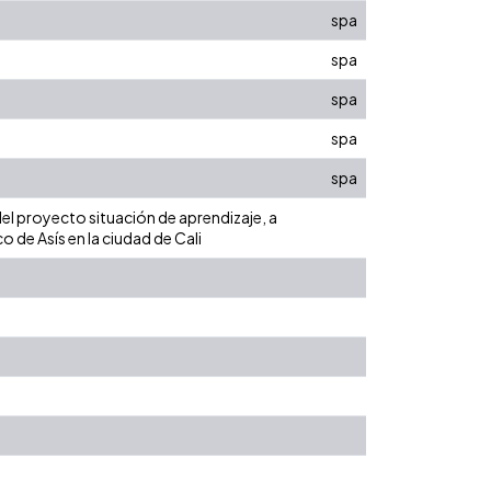
spa
spa
spa
spa
spa
del proyecto situación de aprendizaje, a
 de Asís en la ciudad de Cali