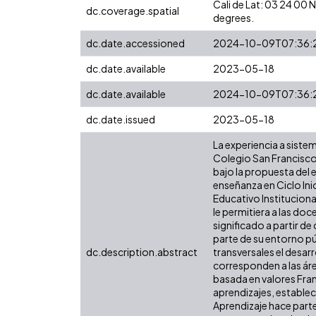
Cali de Lat: 03 24 00
dc.coverage.spatial
degrees.
dc.date.accessioned
2024-10-09T07:36:
dc.date.available
2023-05-18
dc.date.available
2024-10-09T07:36:
dc.date.issued
2023-05-18
La experiencia a sist
Colegio San Francisco 
bajo la propuesta del
enseñanza en Ciclo Ini
Educativo Instituciona
le permitiera a las do
significado a partir d
parte de su entorno p
dc.description.abstract
transversales el desar
corresponden a las área
basada en valores Fran
aprendizajes, establec
Aprendizaje hace parte