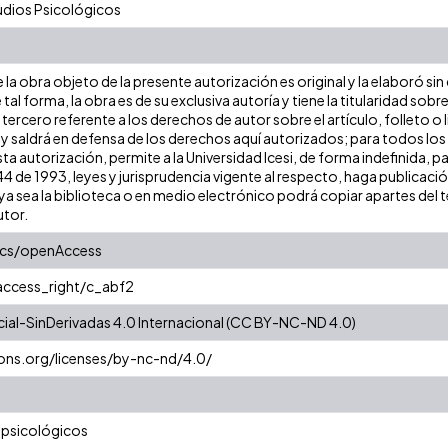
dios Psicológicos
la obra objeto de la presente autorización es original y la elaboró sin
 tal forma, la obra es de su exclusiva autoría y tiene la titularidad s
tercero referente a los derechos de autor sobre el artículo, folleto o 
 y saldrá en defensa de los derechos aquí autorizados; para todos los
ta autorización, permite a la Universidad Icesi, de forma indefinida, p
 44 de 1993, leyes y jurisprudencia vigente al respecto, haga publicac
a sea la biblioteca o en medio electrónico podrá copiar apartes del te
utor.
ics/openAccess
/access_right/c_abf2
al-SinDerivadas 4.0 Internacional (CC BY-NC-ND 4.0)
ons.org/licenses/by-nc-nd/4.0/
 psicológicos