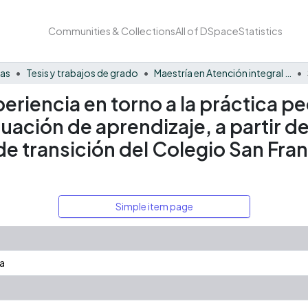
Communities & Collections
All of DSpace
Statistics
nas
Tesis y trabajos de grado
Maestría en Atención integral a la Primera infancia
periencia en torno a la práctica 
tuación de aprendizaje, a partir 
e transición del Colegio San Fran
Simple item page
la