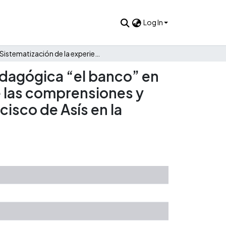
Log In
Sistematización de la experiencia en torno a la práctica pedagógica “el banco” en el marco del proyecto situación de aprendizaje, a partir de las comprensiones y sentido para la docente de transición del Colegio San Francisco de Asís en la ciudad de Cali
pedagógica “el banco” en
de las comprensiones y
cisco de Asís en la