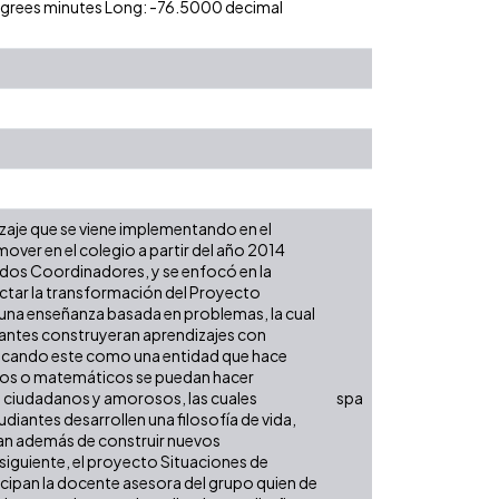
degrees minutes Long: -76.5000 decimal
zaje que se viene implementando en el
over en el colegio a partir del año 2014
 dos Coordinadores, y se enfocó en la
yectar la transformación del Proyecto
e una enseñanza basada en problemas, la cual
diantes construyeran aprendizajes con
tificando este como una entidad que hace
icos o matemáticos se puedan hacer
mo ciudadanos y amorosos, las cuales
spa
udiantes desarrollen una filosofía de vida,
tan además de construir nuevos
siguiente, el proyecto Situaciones de
icipan la docente asesora del grupo quien de