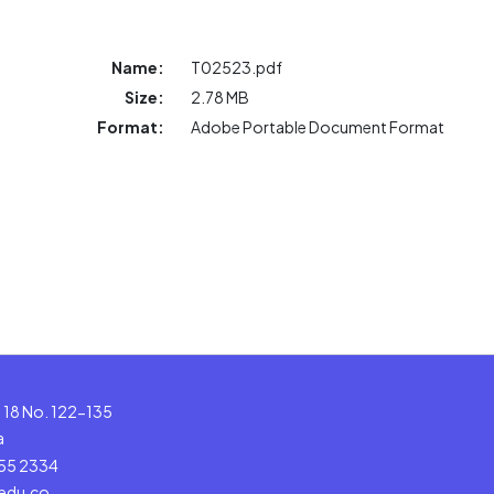
Name:
T02523.pdf
Size:
2.78 MB
Format:
Adobe Portable Document Format
le 18 No. 122-135
a
555 2334
.edu.co