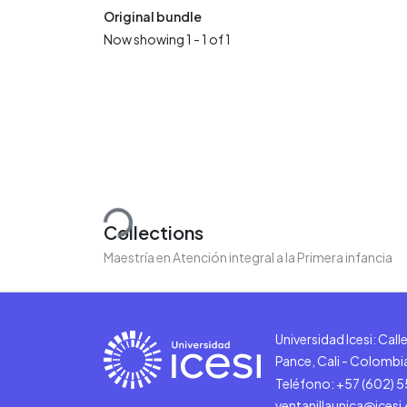
Original bundle
Now showing
1 - 1 of 1
Loading...
Collections
Maestría en Atención integral a la Primera infancia
Universidad Icesi: Cal
Pance, Cali - Colombi
Teléfono: +57 (602) 
ventanillaunica@icesi