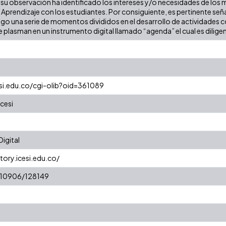
su observación ha identificado los intereses y/o necesidades de los m
e Aprendizaje con los estudiantes. Por consiguiente, es pertinente señ
sigo una serie de momentos divididos en el desarrollo de actividades 
se plasman en un instrumento digital llamado “agenda” el cual es dilig
esi.edu.co/cgi-olib?oid=361089
cesi
igital
tory.icesi.edu.co/
t/10906/128149