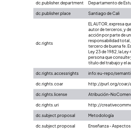
dc.publisher.department
Departamento de Estu
dc.publisher.place
Santiago de Cali
EL AUTOR, expresa que 
autor de terceros, y de
acción por parte de un 
responsabilidad total,
dc.rights
tercero de buena fe. Es
Ley 23 de 1982, la Ley
persona que consulte y
título del trabajo y el a
dc.rights.accessrights
info:eu-repo/semant
dc.rights.coar
http://purl.org/coar
dc.rights.license
Atribución-NoComerci
dc.rights.uri
http://creativecomm
dc.subject.proposal
Metodología
dc.subject.proposal
Enseñanza - Aspectos