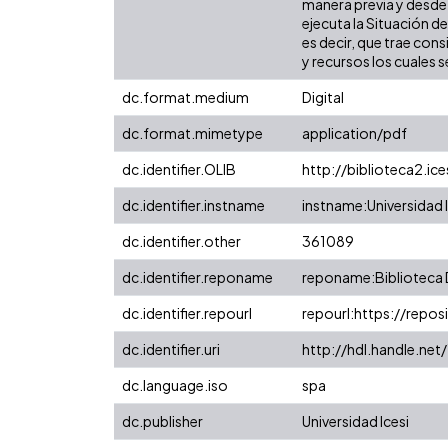
manera previa y desde 
ejecuta la Situación d
es decir, que trae con
y recursos los cuales 
dc.format.medium
Digital
dc.format.mimetype
application/pdf
dc.identifier.OLIB
http://biblioteca2.ic
dc.identifier.instname
instname:Universidad I
dc.identifier.other
361089
dc.identifier.reponame
reponame:Biblioteca D
dc.identifier.repourl
repourl:https://reposi
dc.identifier.uri
http://hdl.handle.ne
dc.language.iso
spa
dc.publisher
Universidad Icesi