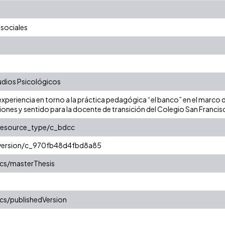
 sociales
dios Psicológicos
experiencia en torno a la práctica pedagógica “el banco” en el marco 
iones y sentido para la docente de transición del Colegio San Francisco
/resource_type/c_bdcc
r/version/c_970fb48d4fbd8a85
cs/masterThesis
cs/publishedVersion