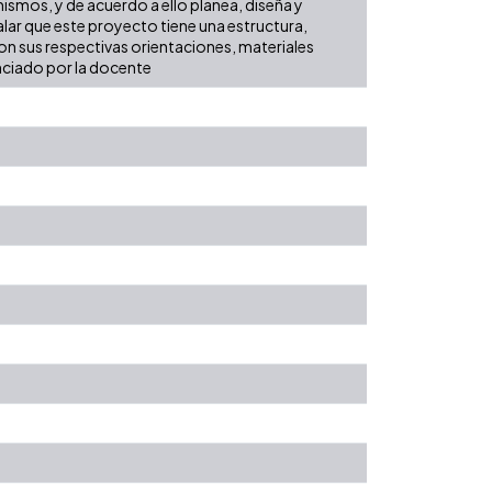
ismos, y de acuerdo a ello planea, diseña y
alar que este proyecto tiene una estructura,
con sus respectivas orientaciones, materiales
enciado por la docente