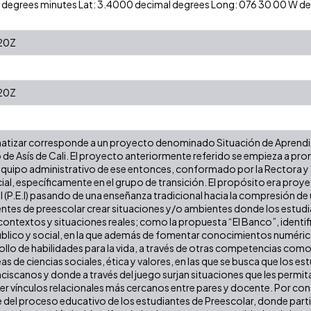
 N degrees minutes Lat: 3.4000 decimal degrees Long: 076 30 00 W 
20Z
20Z
ematizar corresponde a un proyecto denominado Situación de Aprendi
de Asís de Cali. El proyecto anteriormente referido se empieza a prom
 equipo administrativo de ese entonces, conformado por la Rectora y
cial, específicamente en el grupo de transición. El propósito era pro
l (P.E.I) pasando de una enseñanza tradicional hacia la compresión d
centes de preescolar crear situaciones y/o ambientes donde los estu
e contextos y situaciones reales; como la propuesta “El Banco”, iden
úblico y social, en la que además de fomentar conocimientos numér
rollo de habilidades para la vida, a través de otras competencias co
s de ciencias sociales, ética y valores, en las que se busca que los est
ciscanos y donde a través del juego surjan situaciones que les permi
er vínculos relacionales más cercanos entre pares y docente. Por con
 del proceso educativo de los estudiantes de Preescolar, donde part