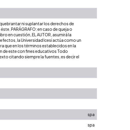
 quebrantar ni suplantar los derechos de
obre éste. PARÁGRAFO: en caso de queja o
libro en cuestión, EL AUTOR, asumirá la
 efectos, la Universidad Icesi actúa como un
ara que en los términos establecidos en la
ión de este con fines educativos Todo
xto citando siempre la fuentes, es decir el
spa
spa