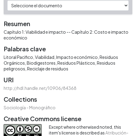
Resumen
Capítulo 1: Viabilidad e impacto -- Capítulo 2: Costo e impacto
económico
Palabras clave
Litoral Pacifico
Viabilidad
Impacto económico
Residuos
Orgánicos
Biodigestores
Residuos Plásticos
Residuos
peligrosos
Reciclaje de residuos
URI
http://hdl.handle.net/10906/84368
Collections
Sociología - Monográfico
Creative Commons license
Except where otherwised noted, this
item's license is described as
Atribución-