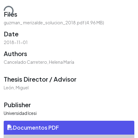
ding...
Files
guzman_ merizalde_solucion_2018.pdf
(4.96 MB)
Date
2018-11-01
Authors
Cancelado Carretero, Helena María
Thesis Director / Advisor
León, Miguel
Publisher
Universidad Icesi
Documentos PDF