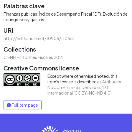
Palabras clave
Finanzas públicas
Índice de Desempeño Fiscal (IDF)
Evolución de
los ingresos y gastos
URI
http://hdl.handle.net/10906/110681
Collections
CIENFI - Informes Fiscales 2021
Creative Commons license
Except where otherwised noted, this
item's license is described as
Atribución-
NoComercial-SinDerivadas 4.0
Internacional (CC BY-NC-ND 4.0)
Full item page