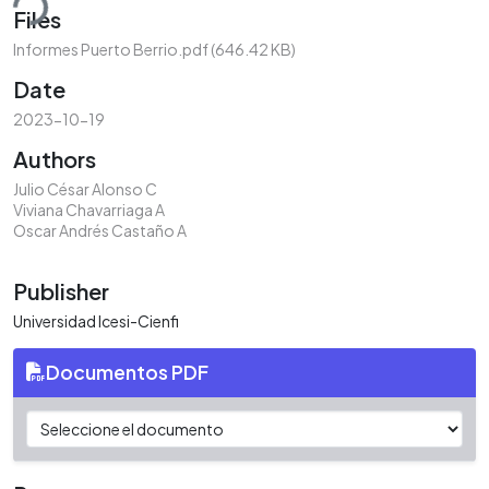
ding...
Files
Informes Puerto Berrio.pdf
(646.42 KB)
Date
2023-10-19
Authors
Julio César Alonso C
Viviana Chavarriaga A
Oscar Andrés Castaño A
Publisher
Universidad Icesi-Cienfi
Documentos PDF