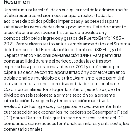
Resumen
Una estructura fiscal sólida en cualquier nivel de la administración
pública es una condición necesaria para realizar todas las
acciones de política pública imperiosas y las deseadas para
satisfacer las necesidades de sus pobladores. Este documento
presenta una breve revisión histórica de la evolución y
composición de los ingresos y gastos de Puerto Berrío 1985 -
2021. Para realizar nuestro análisis empleamos datos del Sistema
de Información del Formulario Único Territorial (SISFUT) y del
Departamento Nacional de Planeación (DNP). Para permitir la
comparabilidad durante el periodo, todas las cifras son
expresadas a precios constantes del 2021 y en términos per
cápita. Es decir, se controla por la inflación y por el crecimiento
poblacional del municipio o distrito. Así mismo, esto permitirá
realizar comparaciones con otras entidades territoriales de
Colombia similares. Para lograr lo anterior, este trabajo está
dividido en seis sesiones: la primera sección es la presente
introducción. La segunda y tercera sección muestran la
evolución de los ingresos y los gastos respectivamente. En la
cuarta sección se exponen los Indicadores de Desempeño Fiscal
(IDF) para el Distrito. En la quinta sección los resultados del IDF
comparado con entidades territoriales similares y en la sexta, los
comentarios finales.