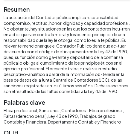
Resumen
La actuación del Contador público implica responsabilidad,
compromiso, rectitud, honor, dignidad y capacidad profesional.
No obstante, hay situaciones en las que los contadores incu-rren
en actos que van contra la moral y los buenos principios de una
responsabilidad que la ley le otorga, como lo es la fe pública. Es
relevante mencionar que el Contador Público tiene que ac-tuar
de acuerdo con el código de ética presente en la Ley 43 de 1990,
pues, su función como ga-rante y depositario de la confianza
pública lo obliga al cumplimiento de los principios éticos en el
ejercicio profesional. El presente trabajo realiza un estudio
descriptivo-analítico a partir de la información ob-tenida en la
base de datos de la Junta Central de Contadores (JCC), de las
sanciones registradas en los últimos seis años. Dichas sanciones
son el resultado de las faltas cometidas a la Ley 43 de 1990.
Palabras clave
Etica profesional
Sanciones
Contadores - Etica profesional
Faltas (derecho penal)
Ley 43 de 1990
Trabajos de grado
Contable y Financiera
Departamento Contable y Financiero
OLIB