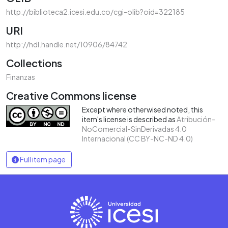
http://biblioteca2.icesi.edu.co/cgi-olib?oid=322185
URI
http://hdl.handle.net/10906/84742
Collections
Finanzas
Creative Commons license
Except where otherwised noted, this
item's license is described as
Atribución-
NoComercial-SinDerivadas 4.0
Internacional (CC BY-NC-ND 4.0)
Full item page