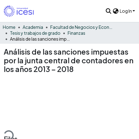
Log In
Home
Academia
Facultad de Negocios y Economía
Tesis y trabajos de grado
Finanzas
Análisis de las sanciones impuestas por la junta central de contadores en los años 2013 – 2018
Análisis de las sanciones impuestas
por la junta central de contadores en
los años 2013 – 2018
ding...
Files