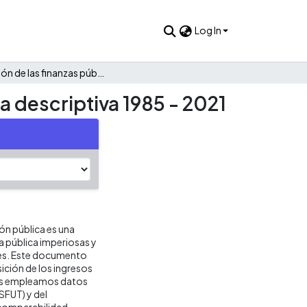
Log In
Evolución de las finanzas públicas de Gutiérrez: Una mirada descriptiva 1985 - 2021
a descriptiva 1985 - 2021
ión pública es una
ca pública imperiosas y
res. Este documento
ición de los ingresos
isis empleamos datos
SFUT) y del
 comparabilidad