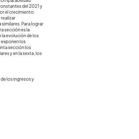
 constantes del 2021 y
por el crecimiento
realizar
similares. Para lograr
ra sección es la
la evolución de los
e exponen los
inta sección los
res y en la sexta, los
de los ingresos y