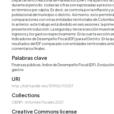
durante el periodo, todas las cifras son expresadas a precios
en términos per cápita. Es decir, se controla por la inflación y 
poblacional del municipio o distrito. Así mismo, esto permitirá 
comparaciones con otras entidades territoriales de Colombia 
lo anterior, este trabajo está dividido en seis sesiones: la prime
presente introducción. La segunda y tercera sección muestran 
ingresos y los gastos respectivamente. En la cuarta sección s
Indicadores de Desempeño Fiscal (IDF) para el Distrito. En la qu
resultados del IDF comparado con entidades territoriales simila
comentarios finales.
Palabras clave
Finanzas públicas
Índice de Desempeño Fiscal (IDF)
Evolución 
gastos
URI
http://hdl.handle.net/10906/110357
Collections
CIENFI - Informes Fiscales 2021
Creative Commons license