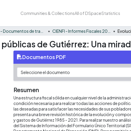
Communities & Collections
All of DSpace
Statistics
CIENFI - Documentos de trabajos, técnicos y de divulgación
CIENFI - Informes Fiscales 2021
s públicas de Gutiérrez: Una mirad
Documentos PDF
Resumen
Una estructura fiscal sólida en cualquier nivel de la administrac
condición necesaria para realizar todas las acciones de políti
las deseadas para satisfacer las necesidades de sus poblado
presenta una breve revisión histórica de la evolución y compos
y gastos de Gutiérrez 1985 - 2021. Para realizar nuestro anál
del Sistema de Información del Formulario Único Territorial (SI
Departamento Nacional de Planeación (DNP). Para permitir la