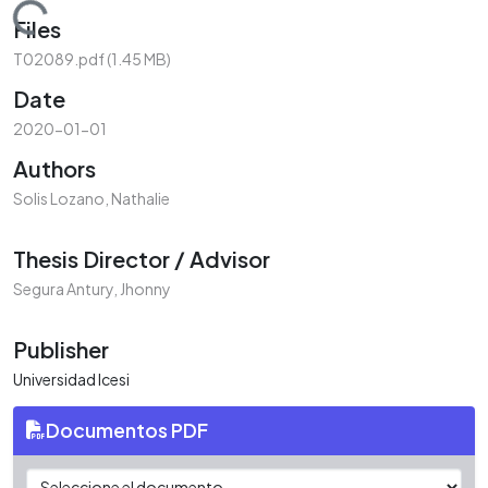
Loading...
Files
T02089.pdf
(1.45 MB)
Date
2020-01-01
Authors
Solis Lozano, Nathalie
Thesis Director / Advisor
Segura Antury, Jhonny
Publisher
Universidad Icesi
Documentos PDF