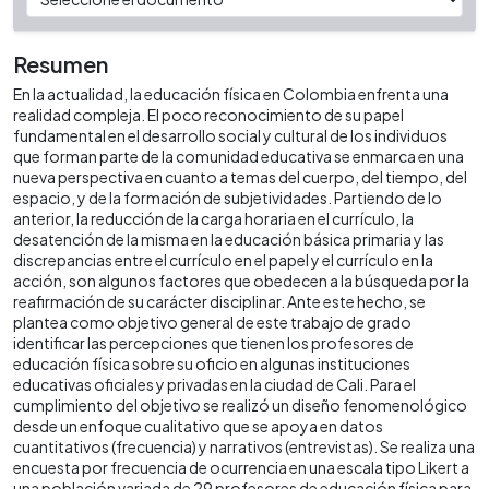
Resumen
En la actualidad, la educación física en Colombia enfrenta una
realidad compleja. El poco reconocimiento de su papel
fundamental en el desarrollo social y cultural de los individuos
que forman parte de la comunidad educativa se enmarca en una
nueva perspectiva en cuanto a temas del cuerpo, del tiempo, del
espacio, y de la formación de subjetividades. Partiendo de lo
anterior, la reducción de la carga horaria en el currículo, la
desatención de la misma en la educación básica primaria y las
discrepancias entre el currículo en el papel y el currículo en la
acción, son algunos factores que obedecen a la búsqueda por la
reafirmación de su carácter disciplinar. Ante este hecho, se
plantea como objetivo general de este trabajo de grado
identificar las percepciones que tienen los profesores de
educación física sobre su oficio en algunas instituciones
educativas oficiales y privadas en la ciudad de Cali. Para el
cumplimiento del objetivo se realizó un diseño fenomenológico
desde un enfoque cualitativo que se apoya en datos
cuantitativos (frecuencia) y narrativos (entrevistas). Se realiza una
encuesta por frecuencia de ocurrencia en una escala tipo Likert a
una población variada de 29 profesores de educación física para