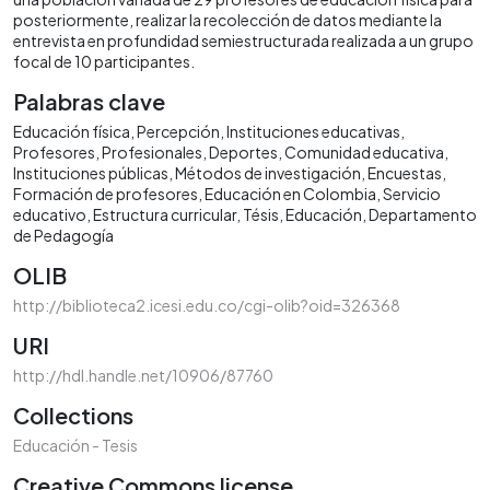
posteriormente, realizar la recolección de datos mediante la
entrevista en profundidad semiestructurada realizada a un grupo
focal de 10 participantes.
Palabras clave
Educación física
Percepción
Instituciones educativas
Profesores
Profesionales
Deportes
Comunidad educativa
Instituciones públicas
Métodos de investigación
Encuestas
Formación de profesores
Educación en Colombia
Servicio
educativo
Estructura curricular
Tésis
Educación
Departamento
de Pedagogía
OLIB
http://biblioteca2.icesi.edu.co/cgi-olib?oid=326368
URI
http://hdl.handle.net/10906/87760
Collections
Educación - Tesis
Creative Commons license