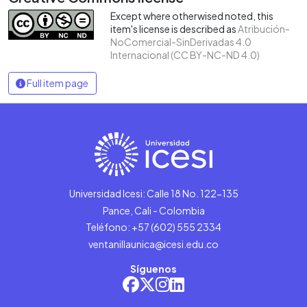
Except where otherwised noted, this
item's license is described as
Atribución-
NoComercial-SinDerivadas 4.0
Internacional (CC BY-NC-ND 4.0)
Full item page
Universidad Icesi: Calle 18 No. 122-135
Pance, Cali - Colombia
Teléfono: +57 (602) 555 2334
ventanillaunica@icesi.edu.co
Síguenos