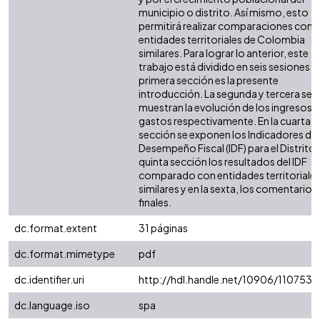
municipio o distrito. Así mismo, esto
permitirá realizar comparaciones con 
entidades territoriales de Colombia
similares. Para lograr lo anterior, este
trabajo está dividido en seis sesiones: l
primera sección es la presente
introducción. La segunda y tercera sec
muestran la evolución de los ingresos y
gastos respectivamente. En la cuarta
sección se exponen los Indicadores de
Desempeño Fiscal (IDF) para el Distrito. 
quinta sección los resultados del IDF
comparado con entidades territoriale
similares y en la sexta, los comentarios
finales.
dc.format.extent
31 páginas
dc.format.mimetype
pdf
dc.identifier.uri
http://hdl.handle.net/10906/110753
dc.language.iso
spa