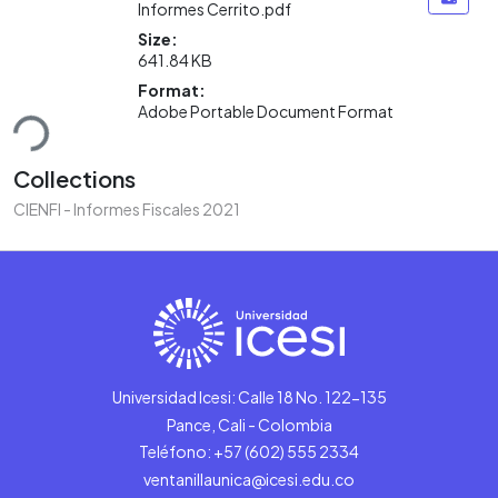
Informes Cerrito.pdf
Size:
641.84 KB
Format:
ding...
Adobe Portable Document Format
Collections
CIENFI - Informes Fiscales 2021
Universidad Icesi: Calle 18 No. 122-135
Pance, Cali - Colombia
Teléfono: +57 (602) 555 2334
ventanillaunica@icesi.edu.co