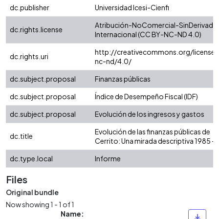
dc.publisher
Universidad Icesi-Cienfi
Atribución-NoComercial-SinDerivadas
dc.rights.license
Internacional (CC BY-NC-ND 4.0)
http://creativecommons.org/licenses
dc.rights.uri
nc-nd/4.0/
dc.subject.proposal
Finanzas públicas
dc.subject.proposal
Índice de Desempeño Fiscal (IDF)
dc.subject.proposal
Evolución de los ingresos y gastos
Evolución de las finanzas públicas de
dc.title
Cerrito: Una mirada descriptiva 1985 -
dc.type.local
Informe
Files
Original bundle
Now showing
1 - 1 of 1
Name: