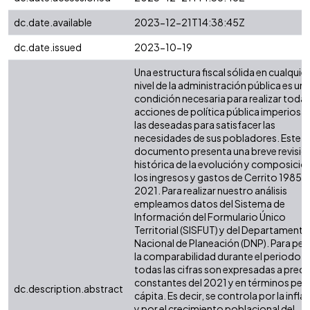
dc.date.available
2023-12-21T14:38:45Z
dc.date.issued
2023-10-19
Una estructura fiscal sólida en cualquier
nivel de la administración pública es un
condición necesaria para realizar todas
acciones de política pública imperiosas
las deseadas para satisfacer las
necesidades de sus pobladores. Este
documento presenta una breve revisió
histórica de la evolución y composició
los ingresos y gastos de Cerrito 1985 -
2021. Para realizar nuestro análisis
empleamos datos del Sistema de
Información del Formulario Único
Territorial (SISFUT) y del Departamento
Nacional de Planeación (DNP). Para perm
la comparabilidad durante el periodo,
todas las cifras son expresadas a preci
constantes del 2021 y en términos per
dc.description.abstract
cápita. Es decir, se controla por la infla
y por el crecimiento poblacional del