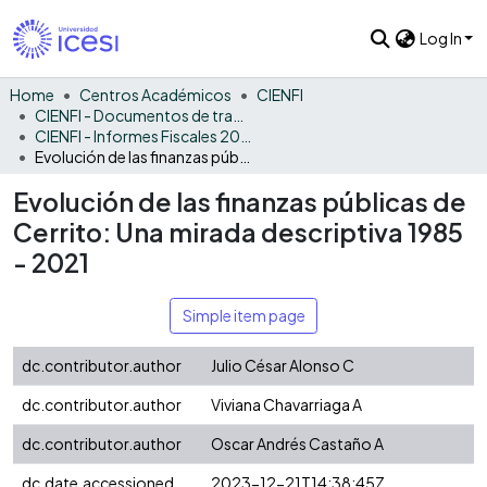
Log In
Home
Centros Académicos
CIENFI
CIENFI - Documentos de trabajos, técnicos y de divulgación
CIENFI - Informes Fiscales 2021
Evolución de las finanzas públicas de Cerrito: Una mirada descriptiva 1985 - 2021
Evolución de las finanzas públicas de
Cerrito: Una mirada descriptiva 1985
- 2021
Simple item page
dc.contributor.author
Julio César Alonso C
dc.contributor.author
Viviana Chavarriaga A
dc.contributor.author
Oscar Andrés Castaño A
dc.date.accessioned
2023-12-21T14:38:45Z