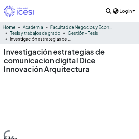
Log In
Home
Academia
Facultad de Negocios y Economía
Tesis y trabajos de grado
Gestión - Tesis
Investigación estrategias de comunicacion digital Dice Innovación Arquitectura
Investigación estrategias de
comunicacion digital Dice
Innovación Arquitectura
Loading...
Files