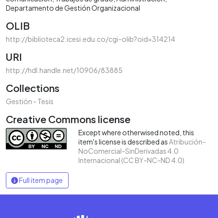
Departamento de Gestión Organizacional
OLIB
http://biblioteca2.icesi.edu.co/cgi-olib?oid=314214
URI
http://hdl.handle.net/10906/83885
Collections
Gestión - Tesis
Creative Commons license
Except where otherwised noted, this
item's license is described as
Atribución-
NoComercial-SinDerivadas 4.0
Internacional (CC BY-NC-ND 4.0)
Full item page