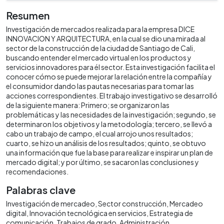
Resumen
Investigación de mercados realizada para la empresa DICE
INNOVACION Y ARQUITECTURA, en la cual se dio una mirada al
sector de la construcción de la ciudad de Santiago de Cali,
buscando entender el mercado virtual en los productos y
servicios innovadores para él sector. Esta investigación facilita el
conocer cómo se puede mejorar la relación entre la compañía y
el consumidor dando las pautas necesarias para tomar las
acciones correspondientes. El trabajo investigativo se desarrolló
de la siguiente manera: Primero; se organizaron las
problemáticas y las necesidades de la investigación; segundo, se
determinaron los objetivos y la metodología; tercero, se llevó a
cabo un trabajo de campo, el cual arrojo unos resultados;
cuarto, se hizo un análisis de los resultados; quinto, se obtuvo
una información que fue la base para realizar e inspirar un plan de
mercado digital; y por último, se sacaron las conclusiones y
recomendaciones.
Palabras clave
Investigación de mercadeo
Sector construcción
Mercadeo
digital
Innovación tecnológica en servicios
Estrategia de
comunicación
Trabajos de grado
Administración