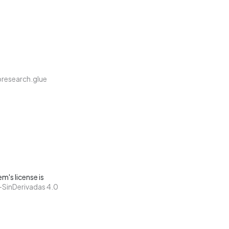
esearch.glue
m's license is
SinDerivadas 4.0