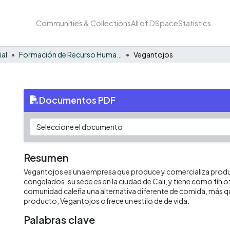
Communities & Collections
All of DSpace
Statistics
ial
Formación de Recurso Humano - EE
Vegantojos
Documentos PDF
Resumen
Vegantojos es una empresa que produce y comercializa prod
congelados, su sede es en la ciudad de Cali, y tiene como fín of
comunidad caleña una alternativa diferente de comida, más qu
producto, Vegantojos ofrece un estílo de de vida.
Palabras clave