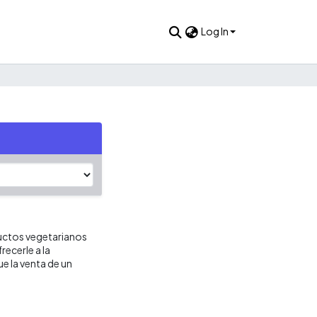
Log In
uctos vegetarianos
recerle a la
e la venta de un