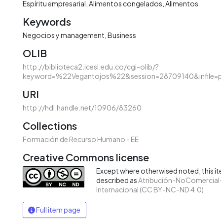
Espíritu empresarial
Alimentos congelados
Alimentos
Keywords
Negocios y management
Business
OLIB
http://biblioteca2.icesi.edu.co/cgi-olib/?
keyword=%22Vegantojos%22&session=28709140&infile=pr
URI
http://hdl.handle.net/10906/83260
Collections
Formación de Recurso Humano - EE
Creative Commons license
Except where otherwised noted, this ite
described as
Atribución-NoComercial-
Internacional (CC BY-NC-ND 4.0)
Full item page