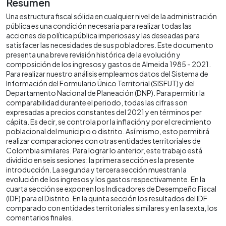
Resumen
Una estructura fiscal sólida en cualquier nivel de la administración
pública es una condición necesaria para realizar todas las
acciones de política pública imperiosas y las deseadas para
satisfacer las necesidades de sus pobladores. Este documento
presenta una breve revisión histórica de la evolución y
composición de los ingresos y gastos de Almeida 1985 - 2021.
Para realizar nuestro análisis empleamos datos del Sistema de
Información del Formulario Único Territorial (SISFUT) y del
Departamento Nacional de Planeación (DNP). Para permitir la
comparabilidad durante el periodo, todas las cifras son
expresadas a precios constantes del 2021 y en términos per
cápita. Es decir, se controla por la inflación y por el crecimiento
poblacional del municipio o distrito. Así mismo, esto permitirá
realizar comparaciones con otras entidades territoriales de
Colombia similares. Para lograr lo anterior, este trabajo está
dividido en seis sesiones: la primera sección es la presente
introducción. La segunda y tercera sección muestran la
evolución de los ingresos y los gastos respectivamente. En la
cuarta sección se exponen los Indicadores de Desempeño Fiscal
(IDF) para el Distrito. En la quinta sección los resultados del IDF
comparado con entidades territoriales similares y en la sexta, los
comentarios finales.