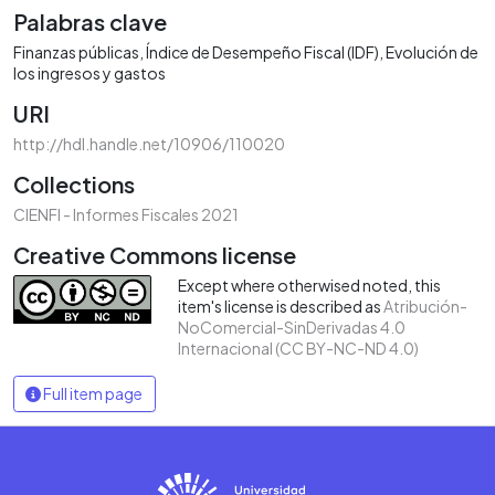
Palabras clave
Finanzas públicas
Índice de Desempeño Fiscal (IDF)
Evolución de
los ingresos y gastos
URI
http://hdl.handle.net/10906/110020
Collections
CIENFI - Informes Fiscales 2021
Creative Commons license
Except where otherwised noted, this
item's license is described as
Atribución-
NoComercial-SinDerivadas 4.0
Internacional (CC BY-NC-ND 4.0)
Full item page