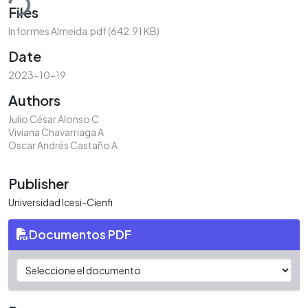
ding...
Files
Informes Almeida.pdf
(642.91 KB)
Date
2023-10-19
Authors
Julio César Alonso C
Viviana Chavarriaga A
Oscar Andrés Castaño A
Publisher
Universidad Icesi-Cienfi
Documentos PDF