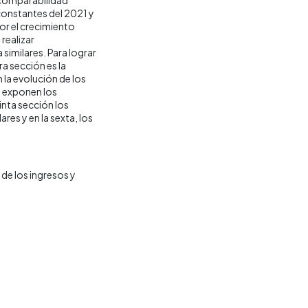
 constantes del 2021 y
por el crecimiento
realizar
similares. Para lograr
ra sección es la
la evolución de los
e exponen los
inta sección los
res y en la sexta, los
de los ingresos y