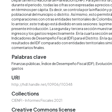
durante el periodo, todas las cifras son expresadas a precios
en términos per cápita. Es decir, se controla por la inflación y 
poblacional del municipio o distrito. Así mismo, esto permitirá 
comparaciones con otras entidades territoriales de Colombia 
lo anterior, este trabajo está dividido en seis sesiones: la prime
presente introducción. La segunda y tercera sección muestran 
ingresos y los gastos respectivamente. En la cuarta sección s
Indicadores de Desempeño Fiscal (IDF) para el Distrito. En la qu
resultados del IDF comparado con entidades territoriales simila
comentarios finales.
Palabras clave
Finanzas públicas
Índice de Desempeño Fiscal (IDF)
Evolución 
gastos
URI
http://hdl.handle.net/10906/110348
Collections
CIENFI - Informes Fiscales 2021
Creative Commons license