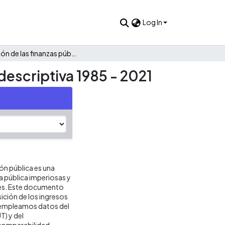
Log In
Evolución de las finanzas públicas de Giraldo: Una mirada descriptiva 1985 - 2021
descriptiva 1985 - 2021
ión pública es una
ca pública imperiosas y
res. Este documento
ición de los ingresos
is empleamos datos del
T) y del
 comparabilidad