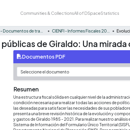
Communities & Collections
All of DSpace
Statistics
CIENFI - Documentos de trabajos, técnicos y de divulgación
CIENFI - Informes Fiscales 2021
s públicas de Giraldo: Una mirada 
Documentos PDF
Resumen
Una estructura fiscal sólida en cualquier nivel de la administrac
condición necesaria para realizar todas las acciones de políti
las deseadas para satisfacer las necesidades de sus poblado
presenta una breve revisión histórica de la evolución y compos
y gastos de Giraldo 1985 - 2021. Para realizar nuestro anális
Sistema de Información del Formulario Único Territorial (SISFU
Departamento Nacional de Planeación (DNP). Para permitir la