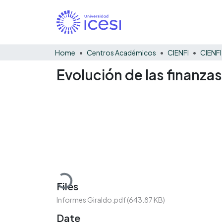
Home
Centros Académicos
CIENFI
Evolución de las finanza
Loading...
Files
Informes Giraldo.pdf
(643.87 KB)
Date