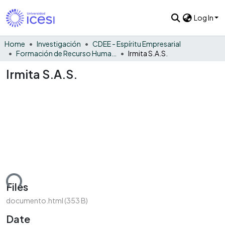
Log In
Home
Investigación
CDEE - Espíritu Empresarial
Formación de Recurso Humano - EE
Irmita S.A.S.
Irmita S.A.S.
ading...
Files
documento.html
(353 B)
Date