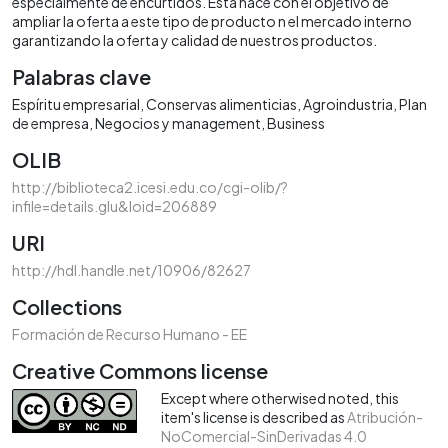
especialmente de encurtidos. Esta nace con el objetivo de
ampliar la oferta a este tipo de producto n el mercado interno
garantizando la oferta y calidad de nuestros productos.
Palabras clave
Espíritu empresarial
Conservas alimenticias
Agroindustria
Plan
de empresa
Negocios y management
Business
OLIB
http://biblioteca2.icesi.edu.co/cgi-olib/?
infile=details.glu&loid=206889
URI
http://hdl.handle.net/10906/82627
Collections
Formación de Recurso Humano - EE
Creative Commons license
Except where otherwised noted, this
item's license is described as
Atribución-
NoComercial-SinDerivadas 4.0