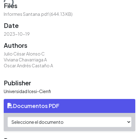
ding...
Files
Informes Santana.pdf
(644.13 KB)
Date
2023-10-19
Authors
Julio César Alonso C
Viviana Chavarriaga A
Oscar Andrés Castaño A
Publisher
Universidad Icesi-Cienfi
Documentos PDF