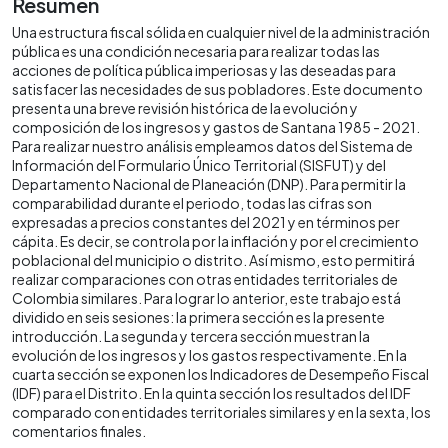
Resumen
Una estructura fiscal sólida en cualquier nivel de la administración
pública es una condición necesaria para realizar todas las
acciones de política pública imperiosas y las deseadas para
satisfacer las necesidades de sus pobladores. Este documento
presenta una breve revisión histórica de la evolución y
composición de los ingresos y gastos de Santana 1985 - 2021.
Para realizar nuestro análisis empleamos datos del Sistema de
Información del Formulario Único Territorial (SISFUT) y del
Departamento Nacional de Planeación (DNP). Para permitir la
comparabilidad durante el periodo, todas las cifras son
expresadas a precios constantes del 2021 y en términos per
cápita. Es decir, se controla por la inflación y por el crecimiento
poblacional del municipio o distrito. Así mismo, esto permitirá
realizar comparaciones con otras entidades territoriales de
Colombia similares. Para lograr lo anterior, este trabajo está
dividido en seis sesiones: la primera sección es la presente
introducción. La segunda y tercera sección muestran la
evolución de los ingresos y los gastos respectivamente. En la
cuarta sección se exponen los Indicadores de Desempeño Fiscal
(IDF) para el Distrito. En la quinta sección los resultados del IDF
comparado con entidades territoriales similares y en la sexta, los
comentarios finales.