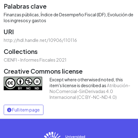
Palabras clave
Finanzas públicas
Índice de Desempeño Fiscal (IDF)
Evolución de
los ingresos y gastos
URI
http://hdl.handle.net/10906/110116
Collections
CIENFI - Informes Fiscales 2021
Creative Commons license
Except where otherwised noted, this
item's license is described as
Atribución-
NoComercial-SinDerivadas 4.0
Internacional (CC BY-NC-ND 4.0)
Full item page