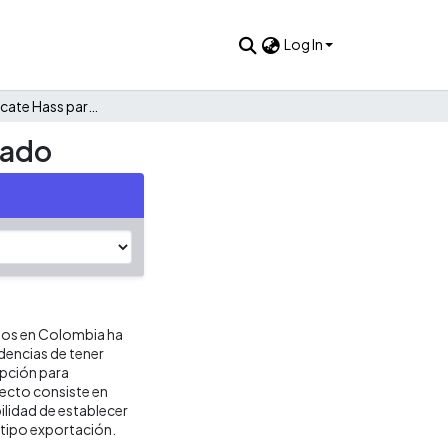
Log In
Cultivo de aguacate Hass para exportación : Pacama Avocado
cado
años en Colombia ha
dencias de tener
opción para
yecto consiste en
bilidad de establecer
 tipo exportación.