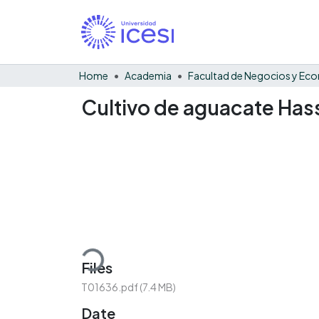
Home
Academia
Cultivo de aguacate Has
Loading...
Files
T01636.pdf
(7.4 MB)
Date