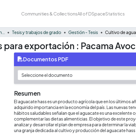
Communities & Collections
All of DSpace
Statistics
Facultad de Negocios y Economía
Tesis y trabajos de grado
Gestión - Tesis
s para exportación : Pacama Avo
Documentos PDF
Resumen
El aguacate hass es un producto agrícola que en los últimos 
adquirido importancia en la economía del país. Las nuevas ten
hábitos saludables señalan que el aguacate es una excelente 
complementar las dietas alimenticias. El objetivo de este pro
analizar y desarrollar el plan de empresa para determinar la via
una granja dedicada al cultivo y producción del aguacate hass