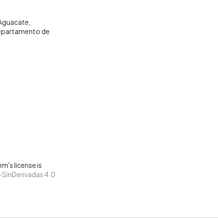
Aguacate
partamento de
m's license is
SinDerivadas 4.0