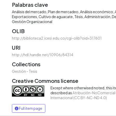
Palabras clave
Análisis del mercado
Plan de mercadeo
Análisis económico
Exportaciones
Cultivo de aguacate
Tésis
Administración
De
Gestión Organizacional
OLIB
http://biblioteca2.icesi.edu.co/cgi-olib?oid=317601
URI
http://hdl.handle.net/10906/84314
Collections
Gestión - Tesis
Creative Commons license
Except where otherwised noted, this ite
described as
Atribución-NoComercial-
Internacional (CC BY-NC-ND 4.0)
Full item page