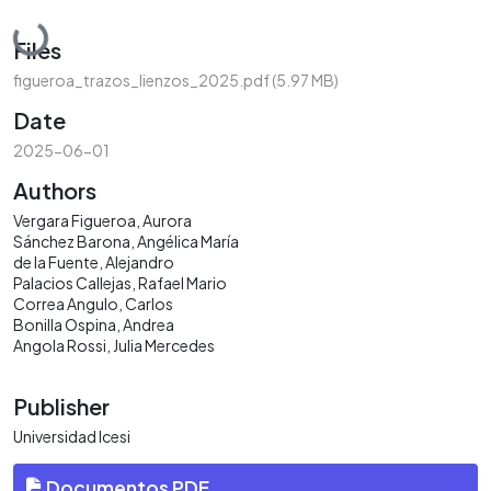
Loading...
Files
figueroa_trazos_lienzos_2025.pdf
(5.97 MB)
Date
2025-06-01
Authors
Vergara Figueroa, Aurora
Sánchez Barona, Angélica María
de la Fuente, Alejandro
Palacios Callejas, Rafael Mario
Correa Angulo, Carlos
Bonilla Ospina, Andrea
Angola Rossi, Julia Mercedes
Publisher
Universidad Icesi
Documentos PDF