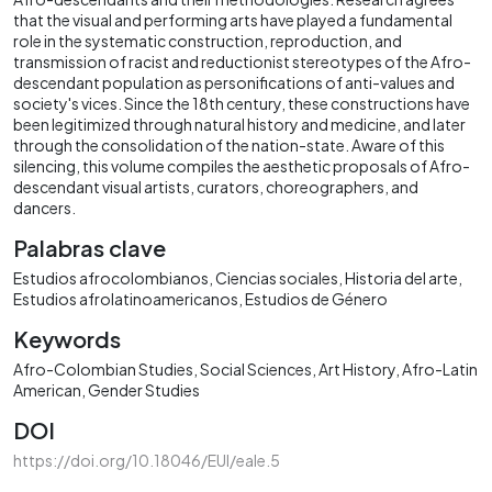
that the visual and performing arts have played a fundamental
role in the systematic construction, reproduction, and
transmission of racist and reductionist stereotypes of the Afro-
descendant population as personifications of anti-values ​​and
society's vices. Since the 18th century, these constructions have
been legitimized through natural history and medicine, and later
through the consolidation of the nation-state. Aware of this
silencing, this volume compiles the aesthetic proposals of Afro-
descendant visual artists, curators, choreographers, and
dancers.
Palabras clave
Estudios afrocolombianos
Ciencias sociales
Historia del arte
Estudios afrolatinoamericanos
Estudios de Género
Keywords
Afro-Colombian Studies
Social Sciences
Art History
Afro-Latin
American
Gender Studies
DOI
https://doi.org/10.18046/EUI/eale.5