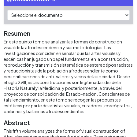
Resumen
En este quinto tomo se analizan las formas de construcción
visual de la afrodescendencia y sus metodologías. Las
investigaciones coinciden en señalar que las artes visuales y
escénicas han jugado un papel fundamental en la construcción,
reproducción y transmisión sistemática de estereotipos racistas
y reduccionistas de la población afrodescendiente como
personificaciones de anti-valores y vicios de la sociedad. Desde
el siglo XVIII, estas construcciones son legitimadas desde la
Historia Natural y la Medicina, y posteriormente, a través del
proyecto de consolidación del Estado-nación. Conscientes de
tal silenciamiento, en este tomo se recogen las propuestas
estéticas por parte de artistas visuales, curadores, coreógrafos,
bailarines y bailarinas afrodescendientes.
Abstract
This fifth volume analyzes the forms of visual construction of
Afro-descendants and their methodologies. Research agrees