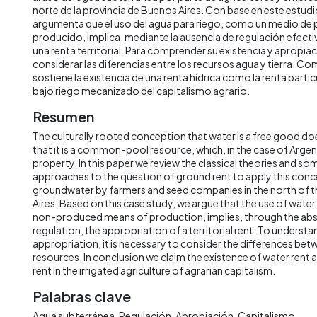
norte de la provincia de Buenos Aires. Con base en este estudi
argumenta que el uso del agua para riego, como un medio de
producido, implica, mediante la ausencia de regulación efecti
una renta territorial. Para comprender su existencia y apropia
considerar las diferencias entre los recursos agua y tierra. C
sostiene la existencia de una renta hídrica como la renta particu
bajo riego mecanizado del capitalismo agrario.
Resumen
The culturally rooted conception that water is a free good 
that it is a common-pool resource, which, in the case of Argenti
property. In this paper we review the classical theories and 
approaches to the question of ground rent to apply this conc
groundwater by farmers and seed companies in the north of 
Aires. Based on this case study, we argue that the use of water f
non-produced means of production, implies, through the abs
regulation, the appropriation of a territorial rent. To understa
appropriation, it is necessary to consider the differences bet
resources. In conclusion we claim the existence of water rent a
rent in the irrigated agriculture of agrarian capitalism.
Palabras clave
Agua subterránea
Regulación
Apropiación
Capitalismo