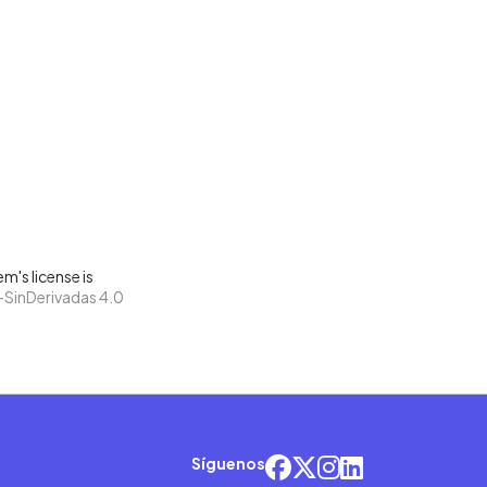
m's license is
SinDerivadas 4.0
Síguenos