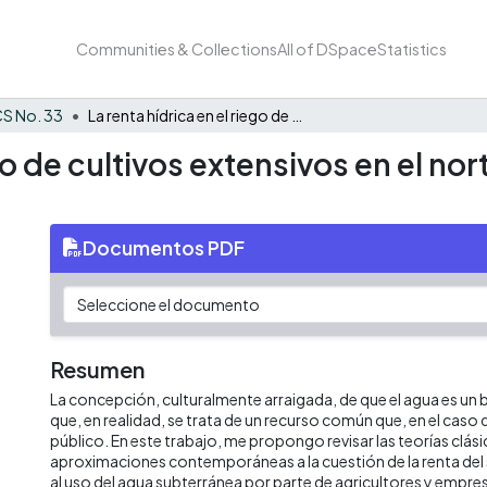
Communities & Collections
All of DSpace
Statistics
S No. 33
La renta hídrica en el riego de cultivos extensivos en el norte de Buenos Aires (Argentina).
ego de cultivos extensivos en el no
Documentos PDF
Resumen
La concepción, culturalmente arraigada, de que el agua es un 
que, en realidad, se trata de un recurso común que, en el caso 
público. En este trabajo, me propongo revisar las teorías clási
aproximaciones contemporáneas a la cuestión de la renta del s
al uso del agua subterránea por parte de agricultores y empres