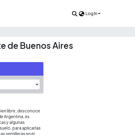
Log In
rte de Buenos Aires
bien libre, desconoce
de Argentina, es
cas y algunas
uelo, para aplicarlas
as semilleras en el