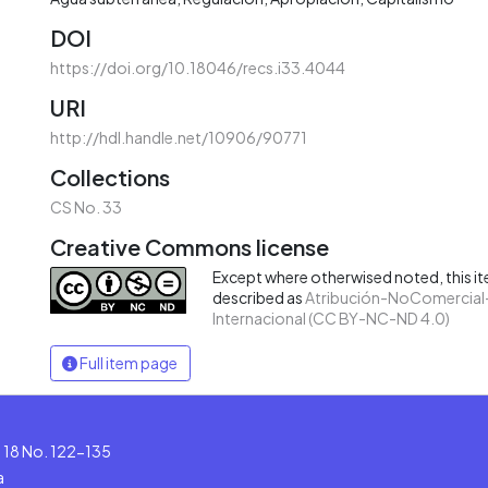
DOI
https://doi.org/10.18046/recs.i33.4044
URI
http://hdl.handle.net/10906/90771
Collections
CS No. 33
Creative Commons license
Except where otherwised noted, this ite
described as
Atribución-NoComercial-
Internacional (CC BY-NC-ND 4.0)
Full item page
le 18 No. 122-135
a