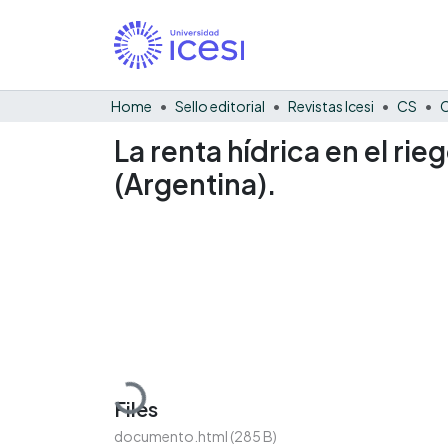
Home
Sello editorial
Revistas Icesi
CS
C
La renta hídrica en el ri
(Argentina).
Loading...
Files
documento.html
(285 B)