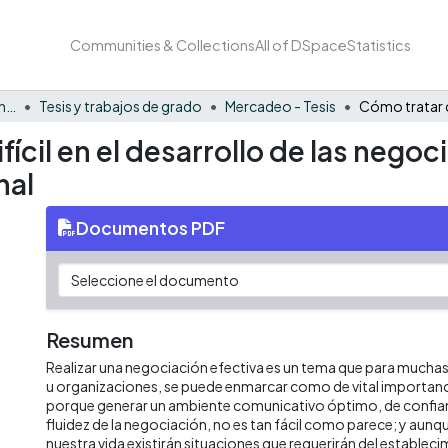
Communities & Collections
All of DSpace
Statistics
Facultad de Negocios y Economía
Tesis y trabajos de grado
Mercadeo - Tesis
ícil en el desarrollo de las negoc
nal
Documentos PDF
Resumen
Realizar una negociación efectiva es un tema que para mucha
u organizaciones, se puede enmarcar como de vital importancia
porque generar un ambiente comunicativo óptimo, de confian
fluidez de la negociación, no es tan fácil como parece; y aunqu
nuestra vida existirán situaciones que requerirán del establec