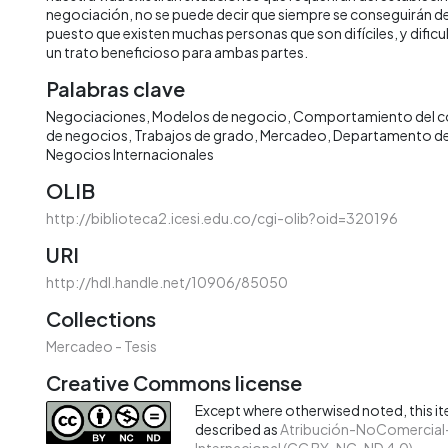
negociación, no se puede decir que siempre se conseguirán de
puesto que existen muchas personas que son difíciles, y dificu
un trato beneficioso para ambas partes.
Palabras clave
Negociaciones
Modelos de negocio
Comportamiento del c
de negocios
Trabajos de grado
Mercadeo
Departamento de
Negocios Internacionales
OLIB
http://biblioteca2.icesi.edu.co/cgi-olib?oid=320196
URI
http://hdl.handle.net/10906/85050
Collections
Mercadeo - Tesis
Creative Commons license
Except where otherwised noted, this ite
described as
Atribución-NoComercial-
Internacional (CC BY-NC-ND 4.0)