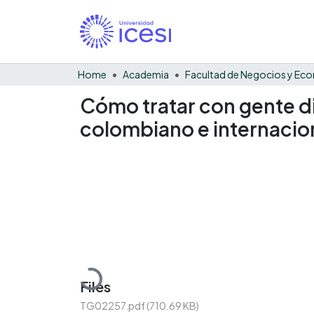
Home
Academia
Cómo tratar con gente dif
colombiano e internacio
Loading...
Files
TG02257.pdf
(710.69 KB)