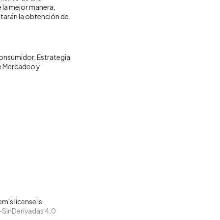
 la mejor manera,
ltarán la obtención de
onsumidor
Estrategia
 Mercadeo y
m's license is
SinDerivadas 4.0