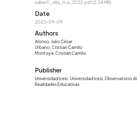
saber11_villa_rica_2022.pdf
(2.34 MB)
Date
2023-09-09
Authors
Alonso, Julio César
Urbano, Cristian Camilo
Montoya, Cristian Camilo
Publisher
Universidad Icesi ; Universidad Icesi; Observatorio d
Realidades Educativas