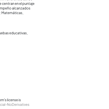
 centran en el puntaje
esempeño alcanzados
s: Matemáticas,
uebas educativas
m's license is
ial-NoDerivatives