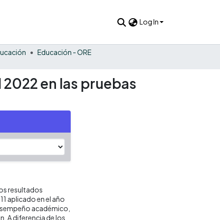
Log In
ucación
Educación - ORE
l 2022 en las pruebas
os resultados
11 aplicado en el año
 desempeño académico,
n. A diferencia de los