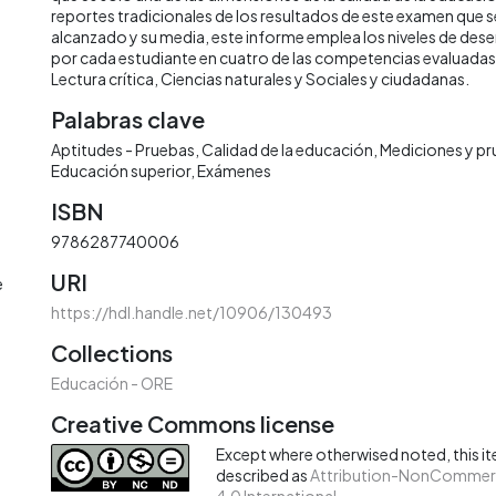
reportes tradicionales de los resultados de este examen que se
alcanzado y su media, este informe emplea los niveles de d
por cada estudiante en cuatro de las competencias evaluada
Lectura crítica, Ciencias naturales y Sociales y ciudadanas.
Palabras clave
Aptitudes - Pruebas
Calidad de la educación
Mediciones y pr
Educación superior
Exámenes
ISBN
9786287740006
URI
e
https://hdl.handle.net/10906/130493
Collections
Educación - ORE
Creative Commons license
Except where otherwised noted, this ite
described as
Attribution-NonCommerc
4.0 International