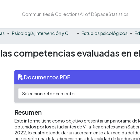
Communities & Collections
All of DSpace
Statistics
nas
Psicología, Intervención y Comportamiento
Estudios psicológicos
Ed
 las competencias evaluadas en e
Documentos PDF
Resumen
Este informe tiene como objetivo presentar un panorama de l
obtenidos por los estudiantes de Villa Rica en el examen Saber 
2022, lo cual pretende dar un acercamiento a la medida del
que es sólo una de las dimensiones de la calidad de la educació