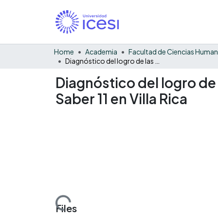
Home
Academia
Facultad de Ciencias Huma
Diagnóstico del logro de las competencias evaluadas en el 2022 en las pruebas Saber 11 en Villa Rica
Diagnóstico del logro de
Saber 11 en Villa Rica
Loading...
Files