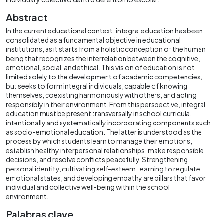
Abstract
In the current educational context, integral education has been
consolidated as a fundamental objective in educational
institutions, as it starts from a holistic conception of the human
being that recognizes the interrelation between the cognitive,
emotional, social, and ethical. This vision of education is not
limited solely to the development of academic competencies,
but seeks to form integral individuals, capable of knowing
themselves, coexisting harmoniously with others, and acting
responsibly in their environment. From this perspective, integral
education must be present transversally in school curricula,
intentionally and systematically incorporating components such
as socio-emotional education. The latter is understood as the
process by which students learn to manage their emotions,
establish healthy interpersonal relationships, make responsible
decisions, and resolve conflicts peacefully. Strengthening
personal identity, cultivating self-esteem, learning to regulate
emotional states, and developing empathy are pillars that favor
individual and collective well-being within the school
environment.
Palabras clave