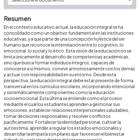
Resumen
En el contexto educativo actual, la educación integral se ha
consolidado como un objetivo fundamental en las instituciones
educativas, ya que parte de una concepción holística del ser
humano que reconoce la interrelación entre lo cognitivo, lo
emocional, lo social y lo ético. Esta visión de la educación no se
limita únicamente al desarrollo de competencias académicas,
sino que busca formar individuos íntegros, capaces de
conocerse a sí mismos, convivir armoniosamente con los demás
y actuar con responsabilidad en su entorno. Desde esta
perspectiva, la educación integral debe estar presente de forma
transversal en los currículos escolares, incorporando intencional
y sistemáticamente componentes como la educación
socioemocional. Esta última se entiende como el proceso
mediante el cual los estudiantes aprenden a gestionar sus
emociones, establecer relaciones interpersonales saludables,
tomar decisiones responsables y resolver conflictos
pacíficamente. Fortalecer la identidad personal, cultivar la
autoestima, aprender a regular los estados emocionales y
desarrollar la empatía son pilares que favorecen el bienestar
individual y colectivo dentro del entorno escolar.