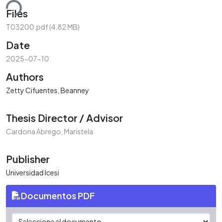
ding...
Files
T03200.pdf
(4.82 MB)
Date
2025-07-10
Authors
Zetty Cifuentes, Beanney
Thesis Director / Advisor
Cardona Abrego, Maristela
Publisher
Universidad Icesi
Documentos PDF