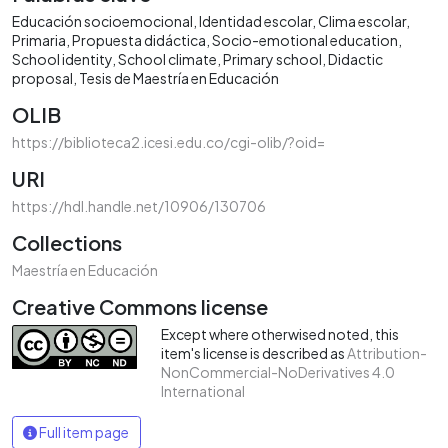
Educación socioemocional
Identidad escolar
Clima escolar
Primaria
Propuesta didáctica
Socio-emotional education
School identity
School climate
Primary school
Didactic
proposal
Tesis de Maestría en Educación
OLIB
https://biblioteca2.icesi.edu.co/cgi-olib/?oid=
URI
https://hdl.handle.net/10906/130706
Collections
Maestría en Educación
Creative Commons license
Except where otherwised noted, this
item's license is described as
Attribution-
NonCommercial-NoDerivatives 4.0
International
Full item page