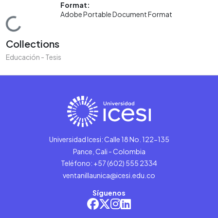
Format:
Adobe Portable Document Format
Loading...
Collections
Educación - Tesis
Universidad Icesi: Calle 18 No. 122-135
Pance, Cali - Colombia
Teléfono: +57 (602) 555 2334
ventanillaunica@icesi.edu.co
Síguenos