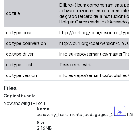
El libro-álbum como herramienta ped
activar el razonamiento inferencial en
dc.title
de grado tercero de la Institución Edu
Holguín Garcés sede José Acevedo y
dc.type.coar
http://purl.org/coar/resource_type
dc.type.coarversion
http://purl.org/coar/version/c_97
dc.type.driver
info:eu-repo/semantics/masterThesi
dc.type.local
Tesis de maestría
dc.type.version
info:eu-repo/semantics/publishedVe
Files
Original bundle
Now showing
1 - 1 of 1
Name:
echeverry_herramienta_pedagógica_2017T012
Size:
2.16 MB