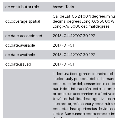
dc.contributor.role
Asesor Tesis
Cali de Lat: 03 24 00 N degrees minut
dc.coverage.spatial
decimal degrees Long: 076 30 00 W d
Long: -76.5000 decimal degrees.
dc.date.accessioned
2018-04-19T07:30:19Z
dc.date.available
2017-01-01
dc.date.available
2018-04-19T07:30:19Z
dc.date.issued
2017-01-01
La lectura tiene gran incidencia en el d
intelectual y personal del ser humano.
construcción del pensamiento crítico-
partir de la interacción texto – context
produce un acercamiento afectivo e in
través de habilidades cognitivas com
interpretar, reflexionar y construir se
conectan las experiencias de vida con
lector. Aun cuando conocemos el imp