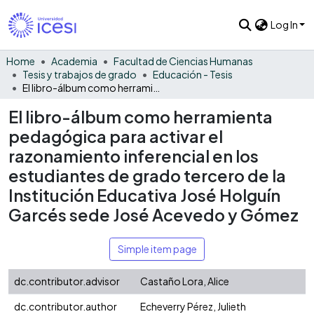
Log In
Home
Academia
Facultad de Ciencias Humanas
Tesis y trabajos de grado
Educación - Tesis
El libro-álbum como herramienta pedagógica para activar el razonamiento inferencial en los estudiantes de grado tercero de la Institución Educativa José Holguín Garcés sede José Acevedo y Gómez
El libro-álbum como herramienta
pedagógica para activar el
razonamiento inferencial en los
estudiantes de grado tercero de la
Institución Educativa José Holguín
Garcés sede José Acevedo y Gómez
Simple item page
dc.contributor.advisor
Castaño Lora, Alice
dc.contributor.author
Echeverry Pérez, Julieth