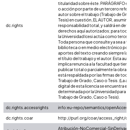
titularidad sobre éste. PARÁGRAFO en
o acción por parte de un tercero refere
autor sobre el trabajo (Trabajo de Gr
Tesis) en cuestión, EL AUTOR, asumirá 
dc.rights
responsabilidad total, y saldrá en def
derechos aquí autorizados; para todo
la Universidad Icesi actúa como tercer
Toda persona que consulte ya sea a tr
biblioteca o en medio electrónico po
aportes del texto creando siempre la f
el título del trabajo y el autor. Esta au
implica renuncia a la facultad que tie
publicar total o parcialmente la obra. 
está respaldada por las firmas de tod
Trabajo de Grado, Caso o Tesis. (La a
digital de esta licencia se encuentra e
determinada por la Universidad para l
Trabajo de Grado, Caso o Tesis).
dc.rights.accessrights
info:eu-repo/semantics/openAccess
dc.rights.coar
http://purl.org/coar/access_right/c
Atribución-NoComercial-SinDerivada