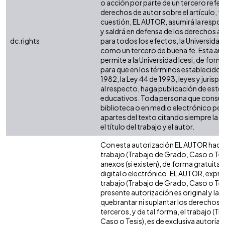
o acción por parte de un tercero refer
derechos de autor sobre el artículo, fo
cuestión, EL AUTOR, asumirá la respon
y saldrá en defensa de los derechos a
dc.rights
para todos los efectos, la Universidad 
como un tercero de buena fe. Esta aut
permite a la Universidad Icesi, de forma
para que en los términos establecidos 
1982, la Ley 44 de 1993, leyes y jurisp
al respecto, haga publicación de este 
educativos. Toda persona que consulte
biblioteca o en medio electrónico po
apartes del texto citando siempre la fu
el título del trabajo y el autor.
Con esta autorización EL AUTOR hace 
trabajo (Trabajo de Grado, Caso o Tesi
anexos (si existen), de forma gratuita
digital o electrónico. EL AUTOR, expre
trabajo (Trabajo de Grado, Caso o Tesi
presente autorización es original y la 
quebrantar ni suplantar los derechos 
terceros, y de tal forma, el trabajo (T
Caso o Tesis), es de exclusiva autoría y 