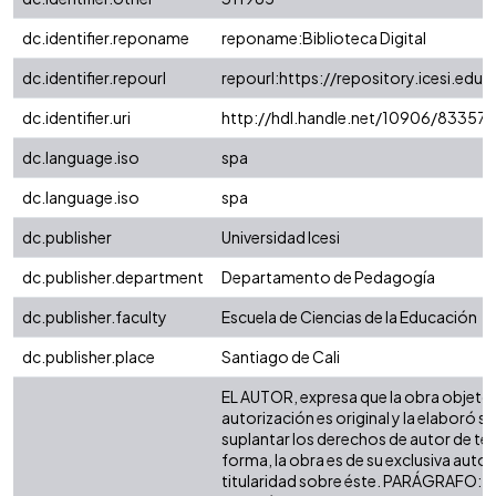
dc.identifier.reponame
reponame:Biblioteca Digital
dc.identifier.repourl
repourl:https://repository.icesi.edu.
dc.identifier.uri
http://hdl.handle.net/10906/83357
dc.language.iso
spa
dc.language.iso
spa
dc.publisher
Universidad Icesi
dc.publisher.department
Departamento de Pedagogía
dc.publisher.faculty
Escuela de Ciencias de la Educación
dc.publisher.place
Santiago de Cali
EL AUTOR, expresa que la obra objeto 
autorización es original y la elaboró si
suplantar los derechos de autor de terc
forma, la obra es de su exclusiva autorí
titularidad sobre éste. PARÁGRAFO: e