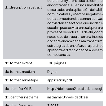
de la lectura y el proceso de compren
encontrar en el aula niños sin hábitos 
dc.description.abstract
dificultades en la aplicación de habili
comunicativas y efectos negativos en 
de las competencias comunicativas. E
convierten en factores que inciden en 
escolar, pues es vital en cualquier áre
procesos de lectura. Es de ahí, donde 
necesidad de trabajar en una línea de
docente encaminada a la transformac
estrategias de enseñanza, a partir de 
aprendizaje direccionados al desarrol
competencias.
dc.format.extent
100 páginas
dc.format.medium
Digital
dc.format.mimetype
application/pdf
dc.identifier.OLIB
http://biblioteca2.icesi.edu.co/cgi-
dc.identifier.instname
instname:Universidad Icesi
dc.identifier.other
311985