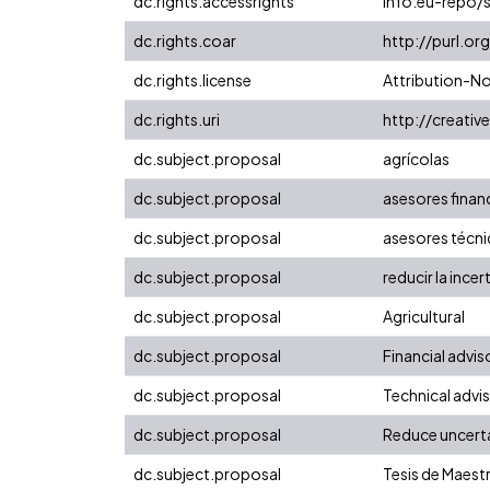
dc.rights.accessrights
info:eu-repo/
dc.rights.coar
http://purl.or
dc.rights.license
Attribution-N
dc.rights.uri
http://creati
dc.subject.proposal
agrícolas
dc.subject.proposal
asesores finan
dc.subject.proposal
asesores técn
dc.subject.proposal
reducir la ince
dc.subject.proposal
Agricultural
dc.subject.proposal
Financial advis
dc.subject.proposal
Technical advi
dc.subject.proposal
Reduce uncert
dc.subject.proposal
Tesis de Maest