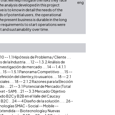
eng
he analysis developed in this project
e is to know in detail the needs of the
s of potential users, the operational
he present business is durable in the long
he requirements to start operations were
t and sustainability over time.
 . 10 -- 1.1 Hipótesis de Problema / Cliente . . .
 de la Industria . . . 12 -- 1.3.2 Análisis de
nvestigación de mercado . . . 14 -- 1.4.1.1
 . 15 -- 1.5.1 Panorama Competitivo . . . 15 --
nición del cliente y/o usuarios . . . 18 -- 2.1
es . . . 18 -- 2.1.2 Razones para la Elección
do . . . 21 -- 3.1 Potencial de Mercado (Total
ket – SAM) . . 21 -- 3.3 Mercado Objetivo
ado B2C y B2B en el Valle del Cauca y
2C . . 24 -- 4 Diseño de la solución . . . . 26 -
cnologías SMAC - Social -- Mobile --
d Extendida -- Biotecnología y Nuevas