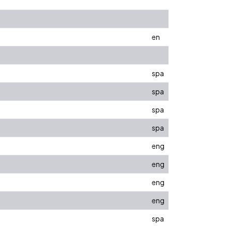
en
spa
spa
spa
spa
eng
eng
eng
eng
spa