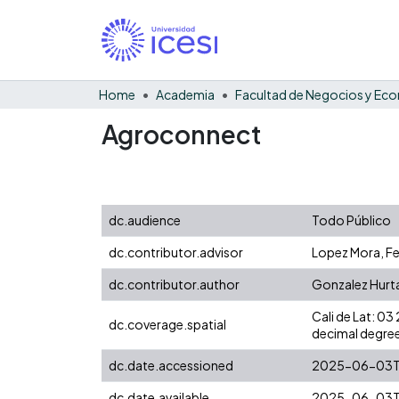
Home
Academia
Agroconnect
dc.audience
Todo Público
dc.contributor.advisor
Lopez Mora, Fe
dc.contributor.author
Gonzalez Hurta
Cali de Lat: 0
dc.coverage.spatial
decimal degree
dc.date.accessioned
2025-06-03T
dc.date.available
2025-06-03T