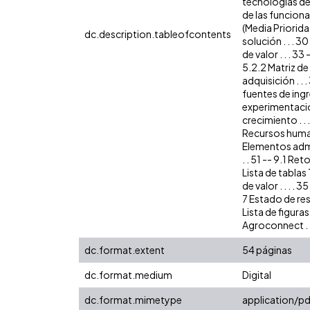
tecnologías de e
de las funciona
(Media Prioridad
dc.description.tableofcontents
solución . . . 3
de valor . . . 33
5.2.2 Matriz de v
adquisición . . 
fuentes de ingre
experimentación 
crecimiento . . 
Recursos humanos
Elementos admin
. . 51 -- 9.1 Ret
Lista de tablas
de valor . . . . 
7 Estado de resu
Lista de figuras
Agroconnect . .
dc.format.extent
54 páginas
dc.format.medium
Digital
dc.format.mimetype
application/pd