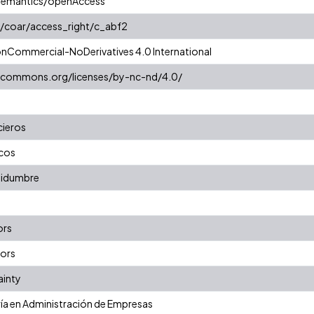
semantics/openAccess
g/coar/access_right/c_abf2
onCommercial-NoDerivatives 4.0 International
vecommons.org/licenses/by-nc-nd/4.0/
cieros
icos
rtidumbre
ors
sors
ainty
ría en Administración de Empresas