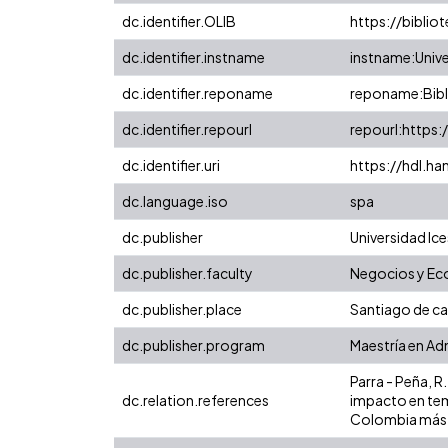
dc.identifier.OLIB
https://biblio
dc.identifier.instname
instname:Unive
dc.identifier.reponame
reponame:Bibli
dc.identifier.repourl
repourl:https:
dc.identifier.uri
https://hdl.h
dc.language.iso
spa
dc.publisher
Universidad Ice
dc.publisher.faculty
Negocios y E
dc.publisher.place
Santiago de cal
dc.publisher.program
Maestría en Ad
Parra - Peña, R
dc.relation.references
impacto en tem
Colombia más 