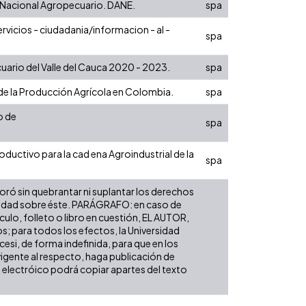
o Nacional Agropecuario. DANE.
spa
vicios - ciudadania/informacion - al -
spa
uario del Valle del Cauca 2020 - 2023.
spa
o de la Producción Agrícola en Colombia.
spa
o de
spa
ductivo para la cad ena Agroindustrial de la
spa
boró sin quebrantar ni suplantar los derechos
tularidad sobre éste. PARÁGRAFO: en caso de
culo, folleto o libro en cuestión, EL AUTOR,
s; para todos los efectos, la Universidad
cesi, de forma indefinida, para que en los
 vigente al respecto, haga publicación de
 electróico podrá copiar apartes del texto