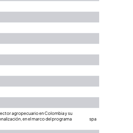
del sector agropecuario en Colombia y su
nalización, en el marco del programa
spa