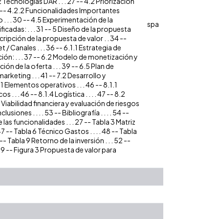
2 Tecnologías DAR . . . 27 -- 4.2 Priorización
 28 -- 4.2.2 Funcionalidades Importantes
 . . . 30 -- 4.5 Experimentación de la
spa
ficadas: . . . 31 -- 5 Diseño de la propuesta
Descripción de la propuesta de valor . . 34 --
et / Canales . . . 36 -- 6.1.1 Estrategia de
ención: . . . 37 -- 6.2 Modelo de monetización y
ón de la oferta . . . 39 -- 6.5 Plan de
arketing . . . 41 -- 7.2 Desarrollo y
1 Elementos operativos . . . 46 -- 8.1.1
 . . 46 -- 8.1.4 Logística . . . . 47 -- 8.2
9 Viabilidad financiera y evaluación de riesgos
usiones . . . . 53 -- Bibliografía . . . . 54 --
las funcionalidades . . . 27 -- Tabla 3 Matriz
. 47 -- Tabla 6 Técnico Gastos . . . . 48 -- Tabla
-- Tabla 9 Retorno de la inversión . . . 52 --
. 29 -- Figura 3 Propuesta de valor para