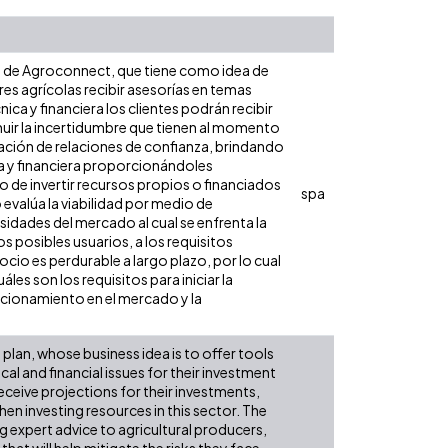
a de Agroconnect, que tiene como idea de
s agrícolas recibir asesorías en temas
ica y financiera los clientes podrán recibir
inuir la incertidumbre que tienen al momento
eación de relaciones de confianza, brindando
ca y financiera proporcionándoles
o de invertir recursos propios o financiados
spa
 evalúa la viabilidad por medio de
sidades del mercado al cual se enfrenta la
 posibles usuarios, a los requisitos
egocio es perdurable a largo plazo, por lo cual
les son los requisitos para iniciar la
sicionamiento en el mercado y la
lan, whose business idea is to offer tools
al and financial issues for their investment
receive projections for their investments,
hen investing resources in this sector. The
g expert advice to agricultural producers,
that will help mitigate the risks they face