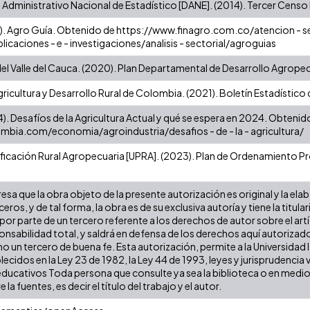
dministrativo Nacional de Estadístico [DANE]. (2014). Tercer Cens
). Agro Guía. Obtenido de https://www.finagro.com.co/atencion - ser
icaciones - e - investigaciones/analisis - sectorial/agroguias
l Valle del Cauca. (2020). Plan Departamental de Desarrollo Agropec
gricultura y Desarrollo Rural de Colombia. (2021). Boletín Estadístic
4). Desafíos de la Agricultura Actual y qué se espera en 2024. Obtenid
mbia.com/economia/agroindustria/desafios - de - la - agricultura/
ificación Rural Agropecuaria [UPRA]. (2023). Plan de Ordenamiento Pro
sa que la obra objeto de la presente autorización es original y la ela
ceros, y de tal forma, la obra es de su exclusiva autoría y tiene la ti
por parte de un tercero referente a los derechos de autor sobre el artí
onsabilidad total, y saldrá en defensa de los derechos aquí autorizado
o un tercero de buena fe. Esta autorización, permite a la Universidad I
ecidos en la Ley 23 de 1982, la Ley 44 de 1993, leyes y jurisprudencia
 educativos Toda persona que consulte ya sea la biblioteca o en medio
la fuentes, es decir el título del trabajo y el autor.