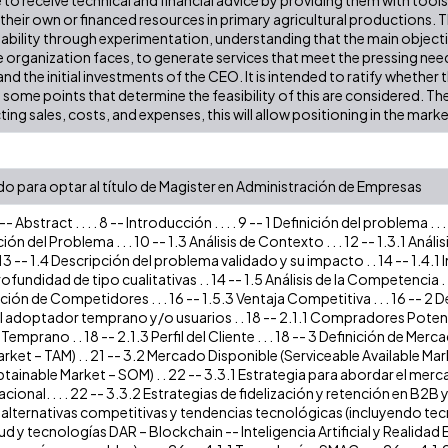
their own or financed resources in primary agricultural productions. T
iability through experimentation, understanding that the main objectiv
 organization faces, to generate services that meet the pressing need
nd the initial investments of the CEO. It is intended to ratify whether t
 some points that determine the feasibility of this are considered. T
ting sales, costs, and expenses, this will allow positioning in the marke
do para optar al título de Magister en Administración de Empresas
 -- Abstract . . . . 8 -- Introducción . . . . 9 -- 1 Definición del problema . .
ión del Problema . . . 10 -- 1.3 Análisis de Contexto . . . 12 -- 1.3.1 Análisis
 13 -- 1.4 Descripción del problema validado y su impacto . . 14 -- 1.4.1 I
ofundidad de tipo cualitativas . . 14 -- 1.5 Análisis de la Competencia . .
n de Competidores . . . 16 -- 1.5.3 Ventaja Competitiva . . . 16 -- 2 Defi
 adoptador temprano y/o usuarios . . 18 -- 2.1.1 Compradores Potencial
mprano . . 18 -- 2.1.3 Perfil del Cliente . . . 18 -- 3 Definición de Merca
ket – TAM) . . 21 -- 3.2 Mercado Disponible (Serviceable Available Mar
tainable Market – SOM) . . 22 -- 3.3.1 Estrategia para abordar el merc
cional. . . . 22 -- 3.3.2 Estrategias de fidelización y retención en B2B y B
de alternativas competitivas y tendencias tecnológicas (incluyendo te
ud y tecnologías DAR – Blockchain -- Inteligencia Artificial y Realida