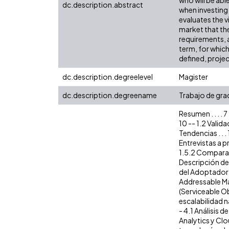
dc.description.abstract
when investing 
evaluates the v
market that the
requirements, a
term, for which
defined, projec
dc.description.degreelevel
Magister
dc.description.degreename
Trabajo de gra
Resumen . . . . 7
10 -- 1.2 Validac
Tendencias . . .
Entrevistas a pr
1.5.2 Comparació
Descripción del
del Adoptador Te
Addressable Mar
(Serviceable Ob
escalabilidad na
- 4.1 Análisis 
Analytics y Clo