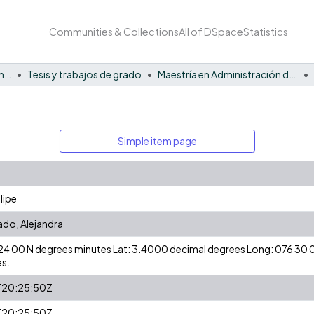
Communities & Collections
All of DSpace
Statistics
Facultad de Negocios y Economía
Tesis y trabajos de grado
Maestría en Administración de Empresas
Simple item page
lipe
do, Alejandra
3 24 00 N degrees minutes Lat: 3.4000 decimal degrees Long: 076 3
s.
20:25:50Z
20:25:50Z