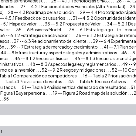
nergías renovables). . . . . 26 -- 4.1.1 Tecnologías SMAC: . . . 26 -- 4.1.
lidades . . . 27 -- 4.2.1 Funcionalidades Esenciales (Alta Prioridad) . .
) . . 28 -- 4.3 Roadmap de la solución . . . 29 -- 4.4 Prototipado rápido
0 -- 4.5.1 Feedback de los usuarios: . . . 31 -- 4.5.2 Oportunidades identi
 -- 5.1 Mapa de valor . . . . 33 -- 5.2 Propuesta de Valor . . . 34 -- 5.2.1 
alor . . . 35 -- 6 Business Model . . . . 36 -- 6.1 Estrategia go - to - mark
. 36 -- 6.1.2 Estrategia de activación: . . . 36 -- 6.1.3 Estrategia de ret
sos . . 37 -- 6.3 Relacionamiento del cliente . . . 39 -- 6.4 Experimentaci
. . . 39 -- 7 Estrategia de mercado y crecimiento . . . 41 -- 7.1 Plan de m
. 44 -- 8 Infraestructura y aspectos legales y administrativos . . 46 -- 8.
 . . . 46 -- 8.1.2 Recursos físicos . . . 46 -- 8.1.3 Recursos tecnológicos .
istrativos . . . 48 -- 8.3 Aspectos legales y reglamentarios . . . 49 -- 
orno de la inversión . . . 52 -- 9.2 Riesgos y mitigaciones . . . 52 -- 10 Concl
 Tabla 1 Comparación de competidores . . . 16 -- Tabla 2 Priorización de 
35 -- Tabla 4 Previsiones de ventas . . . 43 -- Tabla 5 Técnico Activos . . . 
ltados . . . 51 -- Tabla 8 Análisis vertical del estado de resultados . . 51 
 Figura 1 Buyer persona . . . . 19 -- Figura 2 Road map de la solución . . 
 . 35
f