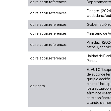
dc.relation.references
Departamento A
Finagro. (2024
dc.relation.references
ciudadano/publ
dc.relation.references
Gobernación de
dc.relation.references
Ministerio de A
Pineda, J. (202
dc.relation.references
https://encolo
Unidad de Plan
dc.relation.references
Panela.
EL AUTOR, expre
de autor de ter
queja o acción 
asumirá la resp
dc.rights
Icesi actúa com
términos establ
este con fines
citando siempre 