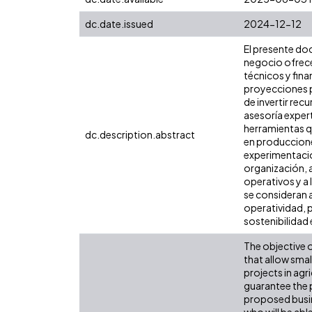
dc.date.issued
2024-12-12
El presente do
negocio ofrece
técnicos y fina
proyecciones pa
de invertir rec
asesoría exper
herramientas qu
dc.description.abstract
en producciones
experimentación
organización, a
operativos y a l
se consideran a
operatividad, p
sostenibilidad 
The objective 
that allow smal
projects in agr
guarantee the p
proposed busine
who will be abl