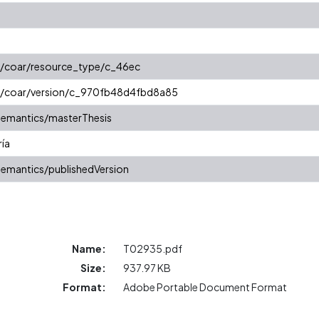
rg/coar/resource_type/c_46ec
rg/coar/version/c_970fb48d4fbd8a85
semantics/masterThesis
ría
semantics/publishedVersion
Name:
T02935.pdf
Size:
937.97 KB
Format:
Adobe Portable Document Format