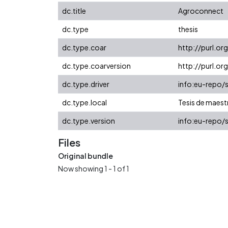
dc.title
Agroconnect
dc.type
thesis
dc.type.coar
http://purl.o
dc.type.coarversion
http://purl.o
dc.type.driver
info:eu-repo/
dc.type.local
Tesis de maest
dc.type.version
info:eu-repo/
Files
Original bundle
Now showing
1 - 1 of 1