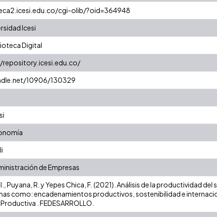
teca2.icesi.edu.co/cgi-olib/?oid=364948
rsidad Icesi
oteca Digital
//repository.icesi.edu.co/
andle.net/10906/130329
si
conomía
i
ministración de Empresas
. I., Puyana, R. y Yepes Chica, F. (2021). Análisis de la productividad 
as como: encadenamientos productivos, sostenibilidad e internacio
Productiva . FEDESARROLLO.