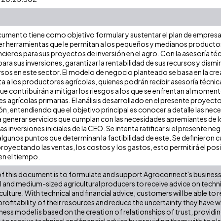
cumento tiene como objetivo formular y sustentar el plan de empres
r herramientas que le permitan a los pequeños y medianos productore
ncieros para sus proyectos de inversión en el agro. Con la asesoría técn
ra sus inversiones, garantizar la rentabilidad de sus recursos y dism
ursos en este sector. El modelo de negocio planteado se basa en la cr
ta a los productores agrícolas, quienes podrán recibir asesoría técni
e contribuirán a mitigar los riesgos a los que se enfrentan al moment
 agrícolas primarias. El análisis desarrollado en el presente proyecto
, entendiendo que el objetivo principal es conocer a detalle las nece
 generar servicios que cumplan con las necesidades apremiantes de los
as inversiones iniciales de la CEO. Se intenta ratificar si el presente n
lgunos puntos que determinan la factibilidad de este. Se definieron cuá
royectando las ventas, los costos y los gastos, esto permitirá el po
en el tiempo.
of this document is to formulate and support Agroconnect's business p
l and medium-sized agricultural producers to receive advice on technic
iculture. With technical and financial advice, customers will be able to 
rofitability of their resources and reduce the uncertainty they have w
ss model is based on the creation of relationships of trust, providin
e to receive technical and financial advice by providing them with tools 