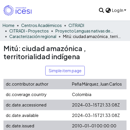
Log In
Home
Centros Académicos
CITRADI
CITRADI - Proyectos
Proyecto Lenguas nativas del Vaupés
Caracterización regional
Mitú: ciudad amazónica , territorialidad indígena
Mitú: ciudad amazónica ,
territorialidad indígena
Simple item page
dc.contributor.author
Peña Márquez, Juan Carlos
dc.coverage.country
Colombia
dc.date.accessioned
2024-03-15T21:33:08Z
dc.date.available
2024-03-15T21:33:08Z
dc.date.issued
2010-01-01 00:00:00