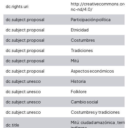
http://creativecommons.org/
dc.rights.uri
nc-nd/4.0/
dc.subject.proposal
Participación política
dc.subject.proposal
Etnicidad
dc.subject.proposal
Costumbres
dc.subject.proposal
Tradiciones
dc.subject.proposal
Mitú
dc.subject.proposal
Aspectos económicos
dc.subject.unesco
Historia
dc.subject.unesco
Folklore
dc.subject.unesco
Cambio social
dc.subject.unesco
Costumbres y tradiciones
Mitú: ciudad amazónica , territ
dc.title
indígena