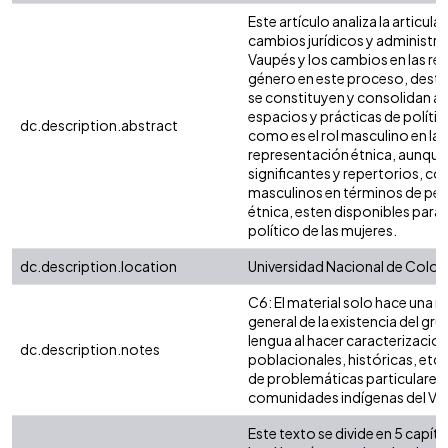
Este artículo analiza la articula
cambios jurídicos y administrat
Vaupés y los cambios en las re
género en este proceso, des
se constituyen y consolidan a
espacios y prácticas de polític
dc.description.abstract
como es el rol masculino en la
representación étnica, aunque
significantes y repertorios, c
masculinos en términos de per
étnica, esten disponibles para e
político de las mujeres.
dc.description.location
Universidad Nacional de Colo
C6: El material solo hace una 
general de la existencia del gru
lengua al hacer caracterizacio
dc.description.notes
poblacionales, históricas, etc.
de problemáticas particulares 
comunidades indígenas del Va
Este texto se divide en 5 capítu