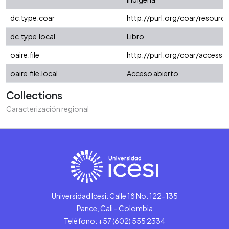
dc.type.coar
http://purl.org/coar/resour
dc.type.local
Libro
oaire.file
http://purl.org/coar/access_
oaire.file.local
Acceso abierto
Collections
Caracterización regional
Universidad Icesi: Calle 18 No. 122-135
Pance, Cali - Colombia
Teléfono: +57 (602) 555 2334