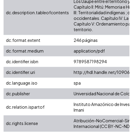
Los Uaupé entre el territorio y 
Capítulo II: Mitú: Memoria e His
dc.description.tableofcontents
III: Territorialidad indígenas ; 
occidentales. Capítulo IV: La 
Capítulo V: Ordenamiento part
territorio.
dc.format.extent
246 páginas
dc.format.medium
application/pdf
dc.identifier.isbn
9789587198294
dc.identifier.uri
http://hdl.handle.net/10906/
dc.language.iso
spa
dc.publisher
Universidad Nacional de Colo
Instituto Amazónico de Invest
dc.relation.ispartof
Imani
Atribución-NoComercial-SinD
dc.rights.license
Internacional (CC BY-NC-ND 4