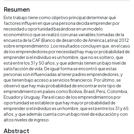
Resumen
Este trabajo tiene como objetivo principal determinar qué
factores influyen en que una persona decida emprender por
necesidad u oportunidad basándose en un modelo
econométrico que se realizó con unas variables tomadas de la
encuesta de la CAF (Banco de desarrollo de América Latina) 2012
sobre emprendimiento. Los resultados concluyen que, en el caso
de los emprendedores por necesidad hay mayor probabilidad de
emprender si el individuo es un hombre, que no es soltero, que
está entre los 31 y 50 años, y que además tienen un bajo nivel de
satisfacción de vida. De igual forma se encontró que estas
personas son influenciadas al tener padres emprendedores, y
que tienen bajo acceso a servicios financieros. Por último, se
observó que hay más probabilidad de encontrar este tipo de
emprendimiento en países como Bolivia, Brasil, Perú, Colombia,
Ecuador y Uruguay. Para el caso de los emprendimientos por
oportunidad se establece que hay mayor probabilidad de
emprender si el individuo es un hombre, que está entre los 31 y 65
años, y que además cuenta con un bajo nivel de educación y con
altos niveles de ingreso.
Abstract