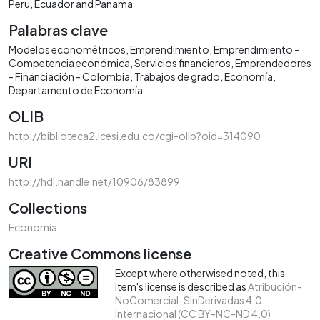
Peru, Ecuador and Panama
Palabras clave
Modelos econométricos
Emprendimiento
Emprendimiento -
Competencia económica
Servicios financieros
Emprendedores
- Financiación - Colombia
Trabajos de grado
Economía
Departamento de Economía
OLIB
http://biblioteca2.icesi.edu.co/cgi-olib?oid=314090
URI
http://hdl.handle.net/10906/83899
Collections
Economía
Creative Commons license
Except where otherwised noted, this
item's license is described as
Atribución-
NoComercial-SinDerivadas 4.0
Internacional (CC BY-NC-ND 4.0)