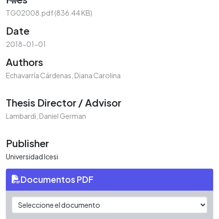
Loading...
TG02008.pdf
(836.44 KB)
Date
2018-01-01
Authors
Echavarría Cárdenas, Diana Carolina
Thesis Director / Advisor
Lambardi, Daniel German
Publisher
Universidad Icesi
Documentos PDF