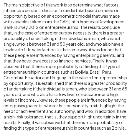
The main objective of this work is to determine what factors
influence a person's decision to undertake based on need or
opportunity based on an econometric model that was made
with variables taken from the CAF (Latin American Development
Bank) survey 2012 on entrepreneurship. The results conclude
that, in the case of entrepreneurs by necessity there is a greater
probability of undertaking if the individual is a man, who is not
single, who is between 31 and 50 years old, and who also have a
low level of life satisfaction. In the same way, it was found that
these people are influenced by having enterprising parents, and
that they have low access to financial services. Finally, it was
observed that there is more probability of finding this type of
entrepreneurship in countries such as Bolivia, Brazil, Peru,
Colombia, Ecuador and Uruguay. In the case of entrepreneurship
by opportunity, it is established that there is a greater probability
of undertaking if the individual is a man, who is between 31 and 65
years old, and who also has a low level of education and high
levels of income. Likewise, these people are influenced by having
enterprising parents, who in their personality traits highlight the
need for achievement and autonomy, and who, in addition, have
a high-risk tolerance, that is, they support high uncertainty in the
results. Finally, it was observed that there is more probability of
finding this type of entrepreneurship in countries such as Bolivia,