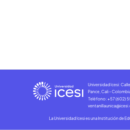
Universidad Icesi: Cal
Pance, Cali - Colombi
Teléfono: +57 (602) 
ventanillaunica@icesi
La Universidad Icesi es una Institución de E