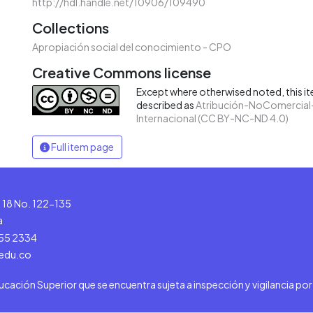
http://hdl.handle.net/10906/109490
Collections
Apropiación social del conocimiento - CPO
Creative Commons license
Except where otherwised noted, this ite
described as
Atribución-NoComercial-
Internacional (CC BY-NC-ND 4.0)
Full item page
le 18 No. 122-135
a
555 2334
.edu.co
ducación Superior que se encuentra sujeta a inspección y vigilancia po