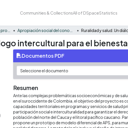
Communities & Collections
All of DSpace
Statistics
FCAE - Competitividad y productividad de las organizaciones
Apropiación social del conocimiento - CPO
logo intercultural para el bienes
Documentos PDF
Resumen
Ante las complejas problemáticas socioeconómicas y de salu
en el suroccidente de Colombia, el objetivo del proyecto es c
capacidades territoriales en programas y servicios de salud p
participación social e interculturalidad para garantizar el derec
)
población del norte del Cauca y el litoral pacífico caucano. Par
propone un prototipo de modelo diferencial de APS, para mun
ruralidad dispersa. La metodología incluye el diseño de interv