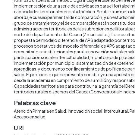
implementación de una serie de actividades para el fortalecim
capacidades territoriales en salud pública. Se utiliza un métod
abordaje cuasiexperimental de comparación, y un estudio herm
grupo de tratamiento y el de comparación están constituido
administraciones territoriales de las subregiones del litoral pa
norte del departamento del Cauca (7 municipios). Los result
propuesta de modelo diferencial de APS adaptado por territo
procesos operativos del modelo diferencial de APS adaptado
comunitarios e institucionales para la innovación social en sal
participación social e interculturalidad, monitoreo de proces
implementación por municipio, sistematización de experienci
aprendidas, y documento con lineamientos de política de part
salud. El protocolo que se presenta constituye una apuesta d
desde la academia en cumplimiento de su misión y responsabi
Capacidades territoriales para contribuir a la garantía del Dere
territorios rurales dispersos del Cauca (Convocatoria Mincien
Palabras clave
Atención Primaria en Salud
Innovación social
Intercultural
Pa
Acceso en salud
URI