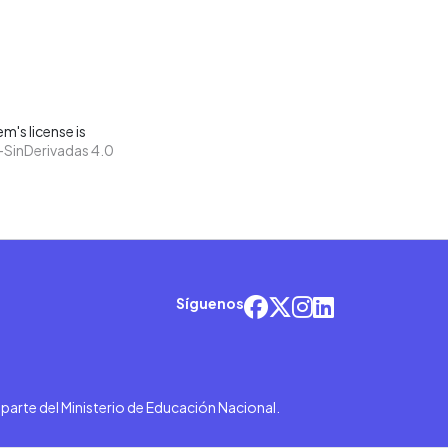
m's license is
SinDerivadas 4.0
Síguenos
r parte del Ministerio de Educación Nacional.