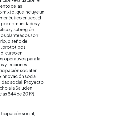
iento de las
o mixto, que incluye un
enéutico crítico. El
s por comunidades y
cífico y subregión
ados planteados son:
rio, diseño de
, prototipos
ud, curso en
os operativos para la
as y lecciones
icipación social en
e innovación social
lidad social. Proyecto
cho a la Salud en
cias 844 de 2019).
rticipación social