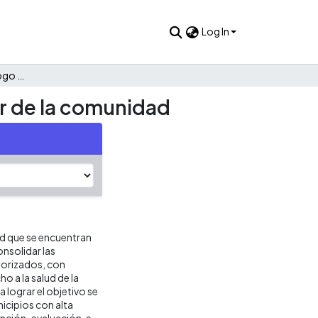
Log In
Ruralidad y salud. Un diálogo intercultural para el bienestar de la comunidad
tar de la comunidad
d que se encuentran
onsolidar las
riorizados, con
ho a la salud de la
a lograr el objetivo se
icipios con alta
ención-evaluación, e