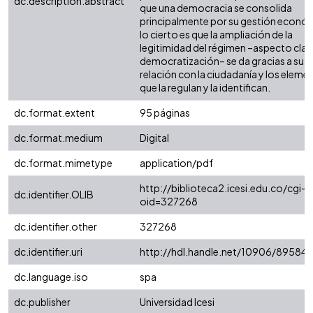
dc.description.abstract
que una democracia se consolida
principalmente por su gestión económ
lo cierto es que la ampliación de la
legitimidad del régimen –aspecto clave
democratización– se da gracias a su
relación con la ciudadanía y los eleme
que la regulan y la identifican.
dc.format.extent
95 páginas
dc.format.medium
Digital
dc.format.mimetype
application/pdf
http://biblioteca2.icesi.edu.co/cgi-o
dc.identifier.OLIB
oid=327268
dc.identifier.other
327268
dc.identifier.uri
http://hdl.handle.net/10906/89584
dc.language.iso
spa
dc.publisher
Universidad Icesi