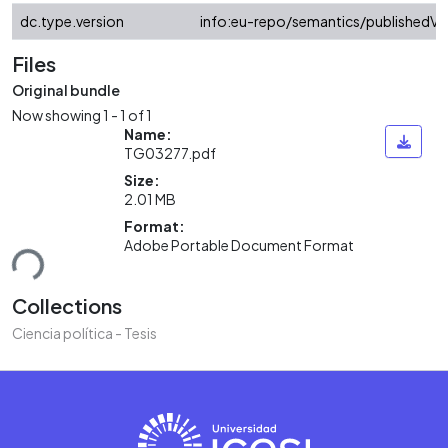
dc.type.version
info:eu-repo/semantics/publishedVe
Files
Original bundle
Now showing
1 - 1 of 1
Name:
TG03277.pdf
Size:
2.01 MB
Format:
ding...
Adobe Portable Document Format
Collections
Ciencia política - Tesis