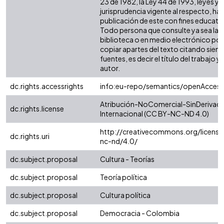
23 de 1982, la Ley 44 de 1993, leyes y
jurisprudencia vigente al respecto, ha
publicación de este con fines educati
Todo persona que consulte ya sea la
biblioteca o en medio electrónico po
copiar apartes del texto citando siemp
fuentes, es decir el título del trabajo y 
autor.
dc.rights.accessrights
info:eu-repo/semantics/openAccess
Atribución-NoComercial-SinDerivada
dc.rights.license
Internacional (CC BY-NC-ND 4.0)
http://creativecommons.org/license
dc.rights.uri
nc-nd/4.0/
dc.subject.proposal
Cultura - Teorías
dc.subject.proposal
Teoría política
dc.subject.proposal
Cultura política
dc.subject.proposal
Democracia - Colombia