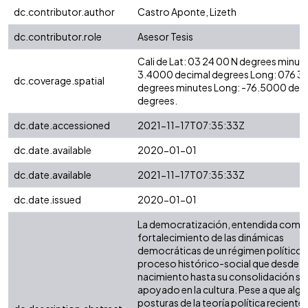
dc.contributor.author
Castro Aponte, Lizeth
dc.contributor.role
Asesor Tesis
Cali de Lat: 03 24 00 N degrees minute
3.4000 decimal degrees Long: 076 3
dc.coverage.spatial
degrees minutes Long: -76.5000 dec
degrees.
dc.date.accessioned
2021-11-17T07:35:33Z
dc.date.available
2020-01-01
dc.date.available
2021-11-17T07:35:33Z
dc.date.issued
2020-01-01
La democratización, entendida como 
fortalecimiento de las dinámicas
democráticas de un régimen político, 
proceso histórico-social que desde s
nacimiento hasta su consolidación se
apoyado en la cultura. Pese a que alg
posturas de la teoría política reciente