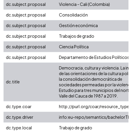
dc.subject.proposal
Violencia - Cali (Colombia)
dc.subject.proposal
Consolidación
dc.subject.proposal
Gestión económica
dc.subject.proposal
Trabajos de grado
dc.subject.proposal
Ciencia Política
dc.subject.proposal
Departamento de Estudios Políticos
Democracia, cultura y violencia. La inf
de las orientaciones de la cultura polít
la consolidación democrática de
dc.title
sociedades permeadas por la violenci
Estudio para tres municipios del norte
Valle del Cauca de 1987 a 2019.
dc.type.coar
http://purl.org/coar/resource_type/
dc.type.driver
info:eu-repo/semantics/bachelorThe
dc.type.local
Trabajo de grado