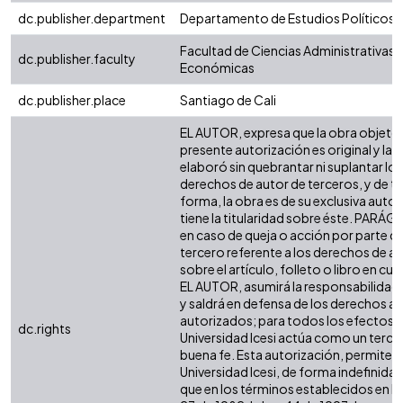
dc.publisher.department
Departamento de Estudios Políticos
Facultad de Ciencias Administrativas 
dc.publisher.faculty
Económicas
dc.publisher.place
Santiago de Cali
EL AUTOR, expresa que la obra objeto 
presente autorización es original y la
elaboró sin quebrantar ni suplantar los
derechos de autor de terceros, y de ta
forma, la obra es de su exclusiva autor
tiene la titularidad sobre éste. PARÁ
en caso de queja o acción por parte d
tercero referente a los derechos de a
sobre el artículo, folleto o libro en cue
EL AUTOR, asumirá la responsabilidad 
y saldrá en defensa de los derechos aq
autorizados; para todos los efectos, 
dc.rights
Universidad Icesi actúa como un terce
buena fe. Esta autorización, permite a 
Universidad Icesi, de forma indefinida,
que en los términos establecidos en la