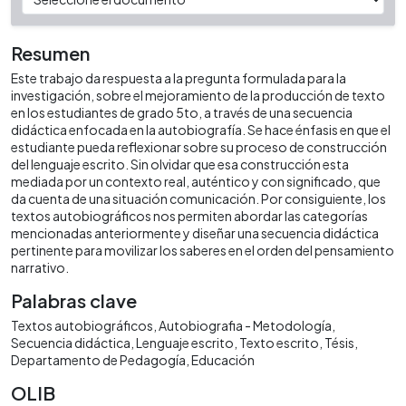
Resumen
Este trabajo da respuesta a la pregunta formulada para la
investigación, sobre el mejoramiento de la producción de texto
en los estudiantes de grado 5to, a través de una secuencia
didáctica enfocada en la autobiografía. Se hace énfasis en que el
estudiante pueda reflexionar sobre su proceso de construcción
del lenguaje escrito. Sin olvidar que esa construcción esta
mediada por un contexto real, auténtico y con significado, que
da cuenta de una situación comunicación. Por consiguiente, los
textos autobiográficos nos permiten abordar las categorías
mencionadas anteriormente y diseñar una secuencia didáctica
pertinente para movilizar los saberes en el orden del pensamiento
narrativo.
Palabras clave
Textos autobiográficos
Autobiografia - Metodología
Secuencia didáctica
Lenguaje escrito
Texto escrito
Tésis
Departamento de Pedagogía
Educación
OLIB