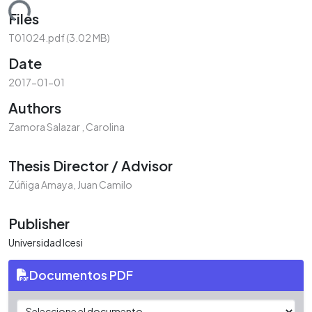
ading...
Files
T01024.pdf
(3.02 MB)
Date
2017-01-01
Authors
Zamora Salazar , Carolina
Thesis Director / Advisor
Zúñiga Amaya, Juan Camilo
Publisher
Universidad Icesi
Documentos PDF