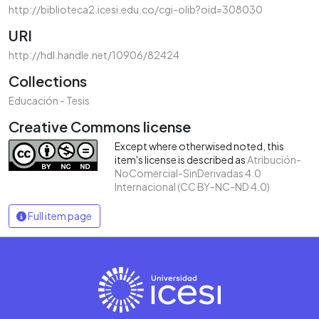
http://biblioteca2.icesi.edu.co/cgi-olib?oid=308030
URI
http://hdl.handle.net/10906/82424
Collections
Educación - Tesis
Creative Commons license
Except where otherwised noted, this
item's license is described as
Atribución-
NoComercial-SinDerivadas 4.0
Internacional (CC BY-NC-ND 4.0)
Full item page