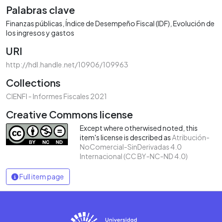
Palabras clave
Finanzas públicas
Índice de Desempeño Fiscal (IDF)
Evolución de
los ingresos y gastos
URI
http://hdl.handle.net/10906/109963
Collections
CIENFI - Informes Fiscales 2021
Creative Commons license
Except where otherwised noted, this
item's license is described as
Atribución-
NoComercial-SinDerivadas 4.0
Internacional (CC BY-NC-ND 4.0)
Full item page