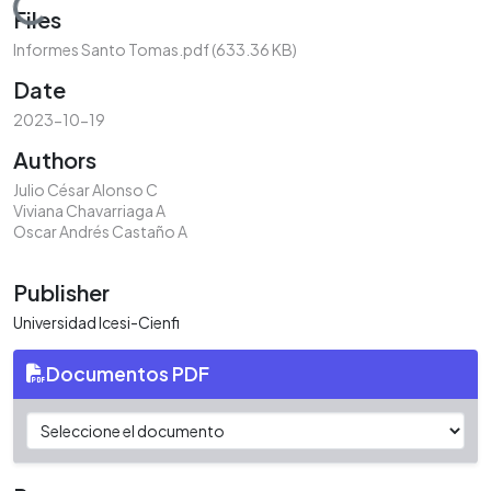
Loading...
Files
Informes Santo Tomas.pdf
(633.36 KB)
Date
2023-10-19
Authors
Julio César Alonso C
Viviana Chavarriaga A
Oscar Andrés Castaño A
Publisher
Universidad Icesi-Cienfi
Documentos PDF