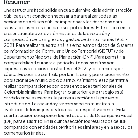
Resumen
Una estructura fiscal sólida en cualquier nivel de la administración
pública es una condición necesaria para realizar todas las
acciones de política pública imperiosas y las deseadas para
satisfacer las necesidades de sus pobladores. Este documento
presenta una breve revisión histórica de la evolución y
composición de los ingresos y gastos de Santo Tomás 1985 -
2021. Para realizar nuestro análisis empleamos datos del Sistema
de Información del Formulario Único Territorial (SISFUT) y del
Departamento Nacional de Planeación (DNP). Para permitir la
comparabilidad durante el periodo, todas las cifras son
expresadas a precios constantes del 2021 y en términos per
cápita. Es decir, se controla por la inflación y por el crecimiento
poblacional del municipio o distrito. Así mismo, esto permitirá
realizar comparaciones con otras entidades territoriales de
Colombia similares. Para lograr lo anterior, este trabajo está
dividido en seis sesiones: la primera sección es la presente
introducción. La segunda y tercera sección muestran la
evolución de los ingresos y los gastos respectivamente. En la
cuarta sección se exponen los Indicadores de Desempeño Fiscal
(IDF) para el Distrito. En la quinta sección los resultados del IDF
comparado con entidades territoriales similares y en la sexta, los
comentarios finales.