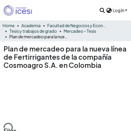
Log In
Home
Academia
Facultad de Negocios y Economía
Tesis y trabajos de grado
Mercadeo - Tesis
Plan de mercadeo para la nueva línea de Fertirrigantes de la compañía Cosmoagro S.A. en Colombia
Plan de mercadeo para la nueva línea
de Fertirrigantes de la compañía
Cosmoagro S.A. en Colombia
ding...
Files