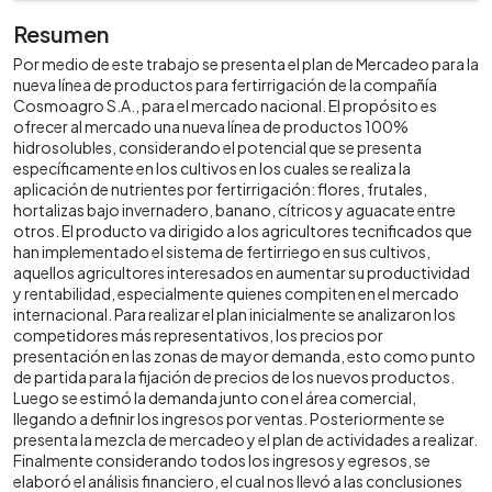
Resumen
Por medio de este trabajo se presenta el plan de Mercadeo para la
nueva línea de productos para fertirrigación de la compañía
Cosmoagro S.A., para el mercado nacional. El propósito es
ofrecer al mercado una nueva línea de productos 100%
hidrosolubles, considerando el potencial que se presenta
específicamente en los cultivos en los cuales se realiza la
aplicación de nutrientes por fertirrigación: flores, frutales,
hortalizas bajo invernadero, banano, cítricos y aguacate entre
otros. El producto va dirigido a los agricultores tecnificados que
han implementado el sistema de fertirriego en sus cultivos,
aquellos agricultores interesados en aumentar su productividad
y rentabilidad, especialmente quienes compiten en el mercado
internacional. Para realizar el plan inicialmente se analizaron los
competidores más representativos, los precios por
presentación en las zonas de mayor demanda, esto como punto
de partida para la fijación de precios de los nuevos productos.
Luego se estimó la demanda junto con el área comercial,
llegando a definir los ingresos por ventas. Posteriormente se
presenta la mezcla de mercadeo y el plan de actividades a realizar.
Finalmente considerando todos los ingresos y egresos, se
elaboró el análisis financiero, el cual nos llevó a las conclusiones