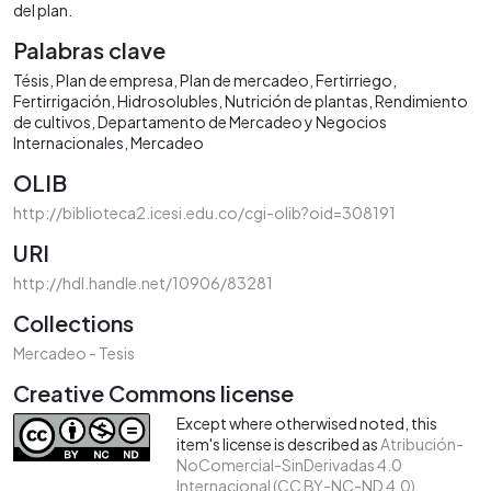
del plan.
Palabras clave
Tésis
Plan de empresa
Plan de mercadeo
Fertirriego
Fertirrigación
Hidrosolubles
Nutrición de plantas
Rendimiento
de cultivos
Departamento de Mercadeo y Negocios
Internacionales
Mercadeo
OLIB
http://biblioteca2.icesi.edu.co/cgi-olib?oid=308191
URI
http://hdl.handle.net/10906/83281
Collections
Mercadeo - Tesis
Creative Commons license
Except where otherwised noted, this
item's license is described as
Atribución-
NoComercial-SinDerivadas 4.0
Internacional (CC BY-NC-ND 4.0)