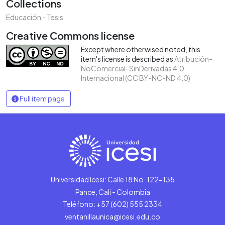
Collections
Educación - Tesis
Creative Commons license
Except where otherwised noted, this
item's license is described as
Atribución-
NoComercial-SinDerivadas 4.0
Internacional (CC BY-NC-ND 4.0)
Full item page
Universidad Icesi: Calle 18 No. 122-135
Pance, Cali - Colombia
Teléfono: +57 (602) 555 2334
ventanillaunica@icesi.edu.co