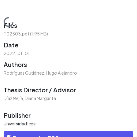
Loading...
Files
T02503.pdf
(1.95 MB)
Date
2022-01-01
Authors
Rodríguez Gutiérrez, Hugo Alejandro
Thesis Director / Advisor
Díaz Mejía, Diana Margarita
Publisher
Universidad Icesi