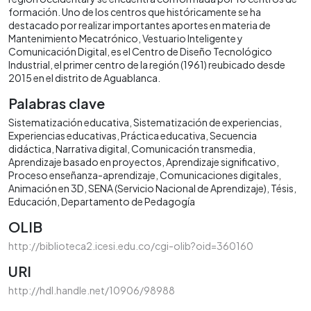
formación. Uno de los centros que históricamente se ha
destacado por realizar importantes aportes en materia de
Mantenimiento Mecatrónico, Vestuario Inteligente y
Comunicación Digital, es el Centro de Diseño Tecnológico
Industrial, el primer centro de la región (1961) reubicado desde
2015 en el distrito de Aguablanca.
Palabras clave
Sistematización educativa
Sistematización de experiencias
Experiencias educativas
Práctica educativa
Secuencia
didáctica
Narrativa digital
Comunicación transmedia
Aprendizaje basado en proyectos
Aprendizaje significativo
Proceso enseñanza-aprendizaje
Comunicaciones digitales
Animación en 3D
SENA (Servicio Nacional de Aprendizaje)
Tésis
Educación
Departamento de Pedagogía
OLIB
http://biblioteca2.icesi.edu.co/cgi-olib?oid=360160
URI
http://hdl.handle.net/10906/98988