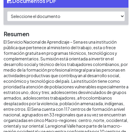
Documentos PDF
Resumen
El Servicio Nacional de Aprendizaje – Sena es una institución
pública que pertenece al ministerio del trabajo, esta ofrece
formación gratuita en programas técnicos, tecnológicos y
complementarios. Su misión está orientada a invertir en el
desarrollo social y técnico de los trabajadores colombianos, por
medio de la formación profesional integral para las personas en
actividades productivas que contribuyan al desarrollo social,
económico y tecnológico del país. La institución tiene como
prioridad la atención de poblaciones vulnerables especialmente a
estratos uno, dos y tres; adolescentes desvinculados de grupos
armados, adolescentes trabajadores, afrocolombianos
desplazados por la violencia, población amenazada, indígenas,
entre otros. El Sena cuenta con 117 centros de formación a nivel
nacional, agrupados en 33 regionales que a su vez se encuentran
organizadas en cinco Macro-regiones: centro, norte, occidental,
oriental y sur oriental. La regional Valle hace parte de la macro-
región occidental y se encuentra conformada por 10 centros de