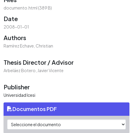
oading...
documento.html
(389 B)
Date
2008-01-01
Authors
Ramírez Echave, Christian
Thesis Director / Advisor
Arbeláez Botero, Javier Vicente
Publisher
Universidad Icesi
Documentos PDF