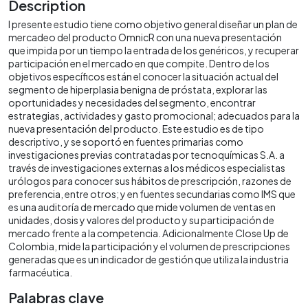
Description
l presente estudio tiene como objetivo general diseñar un plan de
mercadeo del producto OmnicR con una nueva presentación
que impida por un tiempo la entrada de los genéricos, y recuperar
participación en el mercado en que compite. Dentro de los
objetivos específicos están el conocer la situación actual del
segmento de hiperplasia benigna de próstata, explorar las
oportunidades y necesidades del segmento, encontrar
estrategias, actividades y gasto promocional; adecuados para la
nueva presentación del producto. Este estudio es de tipo
descriptivo, y se soportó en fuentes primarias como
investigaciones previas contratadas por tecnoquímicas S.A. a
través de investigaciones externas a los médicos especialistas
urólogos para conocer sus hábitos de prescripción, razones de
preferencia, entre otros; y en fuentes secundarias como IMS que
es una auditoría de mercado que mide volumen de ventas en
unidades, dosis y valores del producto y su participación de
mercado frente a la competencia. Adicionalmente Close Up de
Colombia, mide la participación y el volumen de prescripciones
generadas que es un indicador de gestión que utiliza la industria
farmacéutica.
Palabras clave