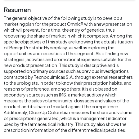
Resumen
The general objective of the following study is to develop a
marketing plan for the product Omnic® with a new presentation
which will prevent, for a time, the entry of generics, thus
recovering the share of market in which it competes. Among the
specific objectives of this study are knowing the actual situation
of Benign Prostatic Hyperplasy, as well as exploring the
opportunities and necesities of the segment. Also finding new
strategies, activities and promotional expenses suitable for the
new product presentation. This study is descriptive and is
supported on primary sources such as previous investigations
contracted by Tecnoquímicas S.A. through external researchers
to the urologists, in order to know their prescription habits, and
reasons of preference, among others; it is also based on
secondary sources such as IMS, a market auditory which
measures the sales volume in units, dossages and values of the
product and its share of market against the competence.
Additionaly, Close Up Colombia measures the share and volume
of prescriptions generated, which is a management indicator
used by the farmaceutical industry. This study also shows the
prescription information of the different medical specialties.