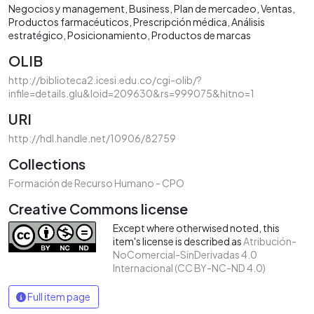
Negocios y management
Business
Plan de mercadeo
Ventas
Productos farmacéuticos
Prescripción médica
Análisis
estratégico
Posicionamiento
Productos de marcas
OLIB
http://biblioteca2.icesi.edu.co/cgi-olib/?
infile=details.glu&loid=209630&rs=999075&hitno=1
URI
http://hdl.handle.net/10906/82759
Collections
Formación de Recurso Humano - CPO
Creative Commons license
Except where otherwised noted, this
item's license is described as
Atribución-
NoComercial-SinDerivadas 4.0
Internacional (CC BY-NC-ND 4.0)
Full item page