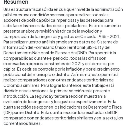
Resumen
Una estructura fiscal sólida en cualquier nivel de la administración
pública es una condición necesaria para realizar todas las
acciones de política pública imperiosas y las deseadas para
satisfacer las necesidades de sus pobladores. Este documento
presenta una breve revisión histórica de la evolución y
composición de los ingresos y gastos de Caicedo 1985 - 2021.
Para realizar nuestro análisis empleamos datos del Sistema de
Información del Formulario Único Territorial (SISFUT) y del
Departamento Nacional de Planeación (DNP). Para permitir la
comparabilidad durante el periodo, todas las cifras son
expresadas a precios constantes del 2021 y en términos per
cápita. Es decir, se controla por la inflación y por el crecimiento
poblacional del municipio o distrito. Así mismo, esto permitirá
realizar comparaciones con otras entidades territoriales de
Colombia similares. Para lograr lo anterior, este trabajo está
dividido en seis sesiones: la primera sección es la presente
introducción. La segunda y tercera sección muestran la
evolución de los ingresos y los gastos respectivamente. En la
cuarta sección se exponen los Indicadores de Desempeño Fiscal
(IDF) para el Distrito. En la quinta sección los resultados del IDF
comparado con entidades territoriales similares y en la sexta, los
comentarios finales.