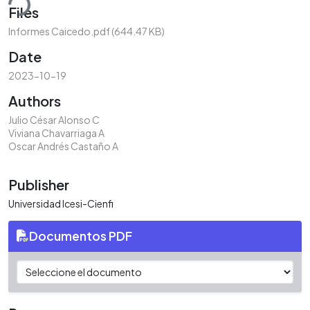
ding...
Files
Informes Caicedo.pdf
(644.47 KB)
Date
2023-10-19
Authors
Julio César Alonso C
Viviana Chavarriaga A
Oscar Andrés Castaño A
Publisher
Universidad Icesi-Cienfi
Documentos PDF