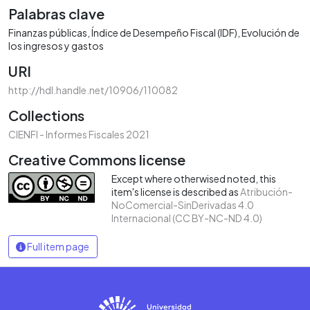
Palabras clave
Finanzas públicas
Índice de Desempeño Fiscal (IDF)
Evolución de
los ingresos y gastos
URI
http://hdl.handle.net/10906/110082
Collections
CIENFI - Informes Fiscales 2021
Creative Commons license
Except where otherwised noted, this
item's license is described as
Atribución-
NoComercial-SinDerivadas 4.0
Internacional (CC BY-NC-ND 4.0)
Full item page