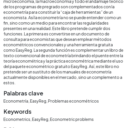
microeconomía, la macroeconomía y todo el andamiaje teórico
de los programas de pregrado son complementados con la
econometría para constituir la “caja de herramientas” de un
economista. Así la econometría no se puede entender como un
fin, sino como un medio para encontrar las regularidades
presentes en una realidad. Este libro pretende cumplir dos
funciones. La primera es convertirse en un documento de
consulta para economistas que desean emplear métodos
econométricos convencionales y una herramienta gratuita
como EasyReg. La segunda función es complementar un libro de
texto convencional de econometría brindando el puente entre la
teoría econométrica y la práctica econométrica mediante el uso
del paquete econométrico gratuito EasyReg. Así, este libro no
pretende ser un sustituto de los manuales de econometría
actualmente disponibles en el mercado, sino un complemento a
estos.
Palabras clave
Econometría
EasyReg
Problemas econométricos
Keywords
Econometrics
EasyReg
Econometric problems